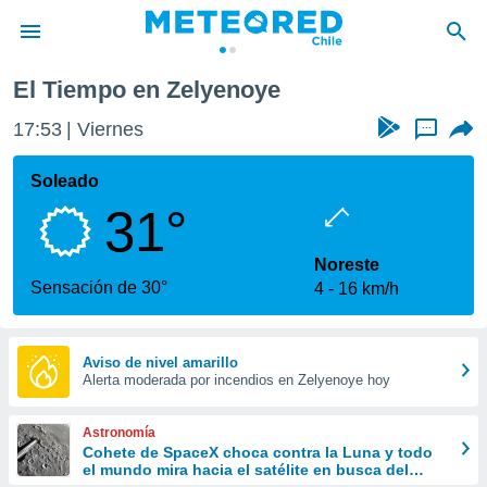
El Tiempo en Zelyenoye
privacidad
17:53
Viernes
...
o de
eteored.cl)
borado por
Soleado
es para
31°
ue la
 que se
e calidad.
Noreste
eder a este
Sensación de 30°
4
16 km/h
ediante las
opciones:
ookies y
Aviso de nivel amarillo
Alerta moderada por incendios en Zelyenoye hoy
e forma
d digital
Astronomía
ada, basada
Cohete de SpaceX choca contra la Luna y todo
el mundo mira hacia el satélite en busca del
mación