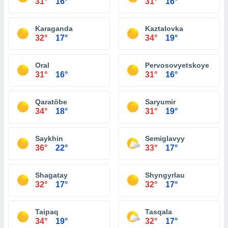
31°
16°
31°
16°
Karaganda
Kaztalovka
32°
17°
34°
19°
Oral
Pervosovyetskoye
31°
16°
31°
16°
Qaratöbe
Saryumir
34°
18°
31°
19°
Saykhin
Semiglavyy
36°
22°
33°
17°
Shagatay
Shyngyrlau
32°
17°
32°
17°
Taipaq
Tasqala
34°
19°
32°
17°