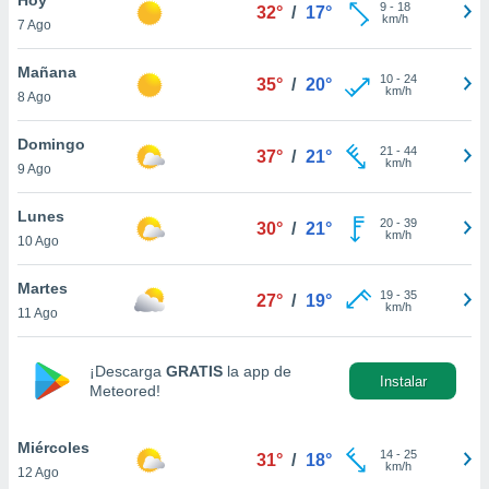
9
-
18
32°
/
17°
km/h
7 Ago
do en
 mismo.
sultar más
Mañana
10
-
24
35°
/
20°
 en nuestra
km/h
8 Ago
 Cookies
y
ualquier
Domingo
21
-
44
37°
/
21°
km/h
9 Ago
ento
 botón
ación de
Lunes
20
-
39
30°
/
21°
kies
km/h
10 Ago
 disponible
e nuestra
Martes
19
-
35
.
27°
/
19°
km/h
11 Ago
IVAMENTE,
¡Descarga
GRATIS
la app de
Instalar
Meteored!
as
 a cookies
Miércoles
 no aceptar
14
-
25
31°
/
18°
km/h
12 Ago
ón de