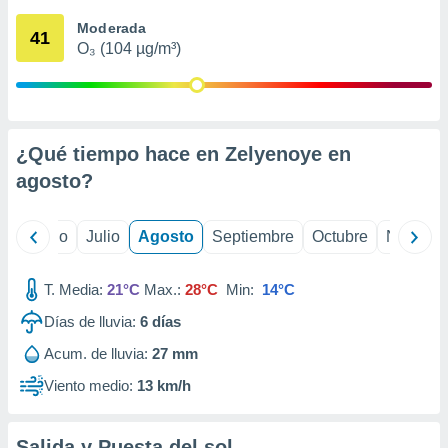
 seleccionar
o.
Moderada
41
O₃ (104 µg/m³)
calización
precisa e
ión mediante
, publicidad
¿Qué tiempo hace en Zelyenoye en
dos,
agosto
?
 publicidad
,
ón de
yo
Junio
Julio
Agosto
Septiembre
Octubre
Noviemb
 desarrollo
s.
T. Media:
21°C
Max.:
28°C
Min:
14°C
tros 1199
ios
Días de lluvia:
6
días
Acum. de lluvia:
27 mm
Viento medio:
13 km/h
Salida y Puesta del sol