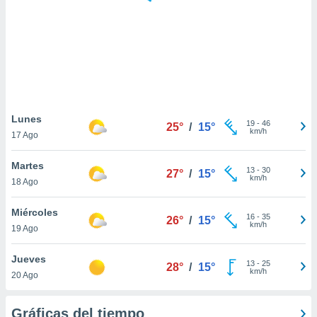
 botón
.
nto,
cios
kies,
ores únicos
Lunes
19
-
46
as similares
25°
/
15°
km/h
17 Ago
nar,
rocesar
Martes
onales como
13
-
30
27°
/
15°
km/h
 este sitio
18 Ago
recciones IP
ficadores de
Miércoles
16
-
35
26°
/
15°
 posible
km/h
19 Ago
s
 traten tus
Jueves
nales en
13
-
25
28°
/
15°
km/h
 interés
20 Ago
go a lo que
nerte. Para
Gráficas del tiempo
retirar su