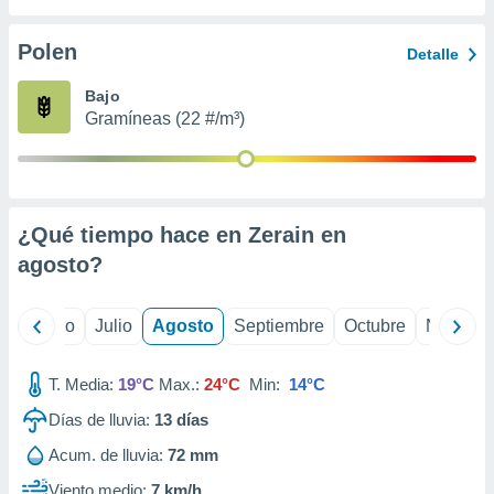
 seleccionar
o.
Polen
Detalle
calización
precisa e
Bajo
ión mediante
Gramíneas (22 #/m³)
, publicidad
dos,
 publicidad
,
¿Qué tiempo hace en Zerain en
ón de
agosto
?
 desarrollo
s.
tros 1199
yo
Junio
Julio
Agosto
Septiembre
Octubre
Noviemb
ios
T. Media:
19°C
Max.:
24°C
Min:
14°C
Días de lluvia:
13
días
Acum. de lluvia:
72 mm
Viento medio:
7 km/h