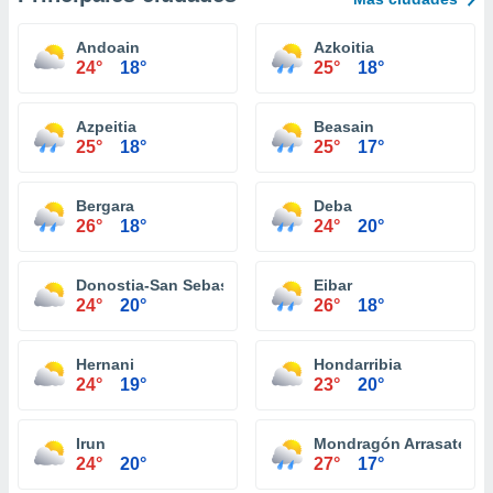
Andoain
Azkoitia
24°
18°
25°
18°
Azpeitia
Beasain
25°
18°
25°
17°
Bergara
Deba
26°
18°
24°
20°
Donostia-San Sebastián
Eibar
24°
20°
26°
18°
Hernani
Hondarribia
24°
19°
23°
20°
Irun
Mondragón Arrasate
24°
20°
27°
17°