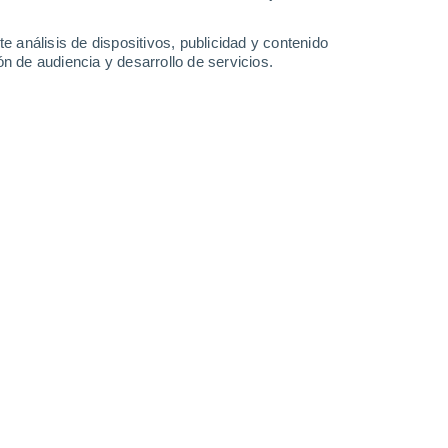
34°
/
16°
34°
/
19°
34°
/
16°
32°
/
17°
e análisis de dispositivos, publicidad y contenido
n de audiencia y desarrollo de servicios.
-
19
km/h
5
-
22
km/h
10
-
31
km/h
5
-
22
km/h
e agosto
Noroeste
1 Bajo
1
-
9 km/h
FPS:
no
Oeste
3 Medio
2
-
12 km/h
FPS:
6-10
Oeste
4 Medio
3
-
14 km/h
FPS:
6-10
Oeste
6 Alto
7
-
21 km/h
FPS:
15-25