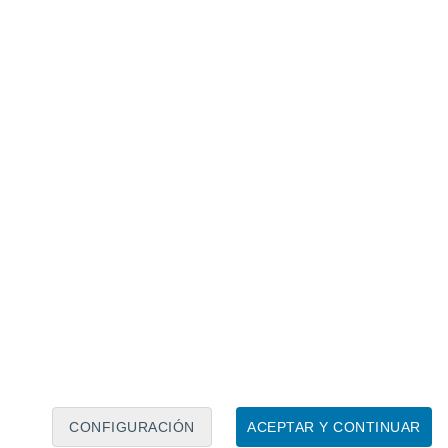
Calendario lunar
Lun
Mar
Mié
Jue
Vie
Sáb
Dom
8
9
10
11
12
13
14
15
16
17
18
19
20
21
CONFIGURACIÓN
ACEPTAR Y CONTINUAR