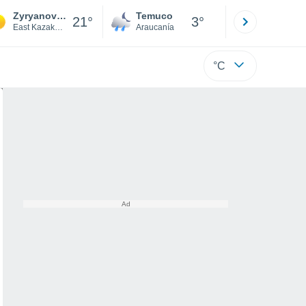
Zyryanovsk
Temuco
Osorno
21°
3°
East Kazakhstan
Araucanía
Los Lagos
°C