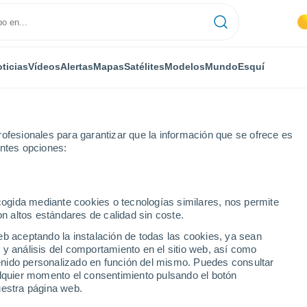
ticias
Vídeos
Alertas
Mapas
Satélites
Modelos
Mundo
Esquí
ofesionales para garantizar que la información que se ofrece es
entes opciones:
sk
ecogida mediante cookies o tecnologías similares, nos permite
on altos estándares de calidad sin coste.
sk
eb aceptando la instalación de todas las cookies, ya sean
 y análisis del comportamiento en el sitio web, así como
...
ntenido personalizado en función del mismo. Puedes consultar
alquier momento el consentimiento pulsando el botón
Por hora
uestra página web.
Intervalos nubosos en las
próximas horas