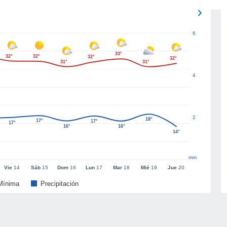
6
33°
32°
32°
32°
32°
31°
31°
4
2
18°
17°
17°
17°
16°
16°
14°
mm
Vie
14
Sáb
15
Dom
16
Lun
17
Mar
18
Mié
19
Jue
20
Mínima
Precipitación