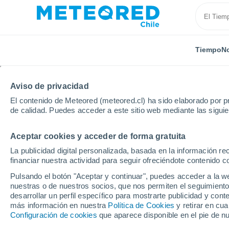
Tiempo
No
Aviso de privacidad
El contenido de Meteored (meteored.cl) ha sido elaborado por pr
de calidad. Puedes acceder a este sitio web mediante las sigui
Aceptar cookies y acceder de forma gratuita
Inicio
Kazakhstan
Kazajistán Oriental
Zyryanov
La publicidad digital personalizada, basada en la información r
financiar nuestra actividad para seguir ofreciéndote contenido c
El Tiempo en Zyryanov
Pulsando el botón "Aceptar y continuar", puedes acceder a la w
nuestras o de nuestros socios, que nos permiten el seguimiento
07:22
Sábado
desarrollar un perfil específico para mostrarte publicidad y co
más información en nuestra
Política de Cookies
y retirar en cu
Configuración de cookies
que aparece disponible en el pie de n
Soleado