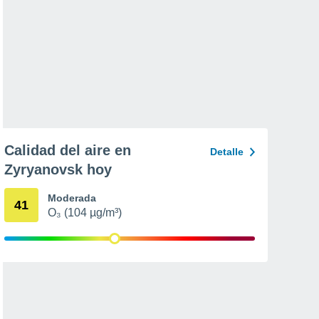
Calidad del aire en
Detalle
Zyryanovsk hoy
Moderada
41
O₃ (104 µg/m³)