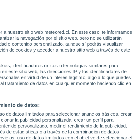
r a nuestro sitio web meteored.cl. En este caso, te informamos
tizar la navegación por el sitio web, pero no se utilizarán
dad o contenido personalizado, aunque sí podrás visualizar
ción de cookies y acceder a nuestro sitio web a través de este
os
es, identificadores únicos o tecnologías similares para
n este sitio web, las direcciones IP y los identificadores de
rsonales en virtud de un interés legítimo, algo a lo que puedes
Satélites
Modelos
 al tratamiento de datos en cualquier momento haciendo clic en
miento de datos:
Martes
Miércoles
Jueves
Viernes
uso de datos limitados para seleccionar anuncios básicos, crear
11 Ago
12 Ago
13 Ago
14 Ago
ccionar la publicidad personalizada, crear un perfil para
ontenido personalizado, medir el rendimiento de la publicidad,
vés de estadísticas o a través de la combinación de datos
rvicios, uso de datos limitados con el objetivo de seleccionar el