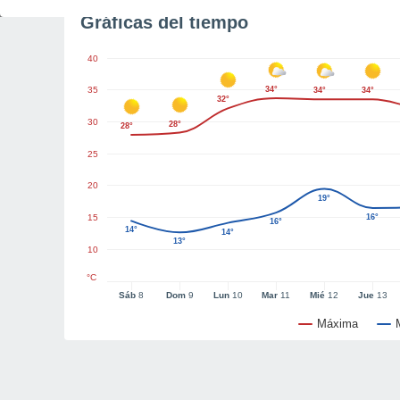
Gráficas del tiempo
40
35
34°
34°
34°
32°
30
28°
28°
25
20
19°
15
16°
16°
14°
14°
13°
10
°C
Sáb
8
Dom
9
Lun
10
Mar
11
Mié
12
Jue
13
Máxima