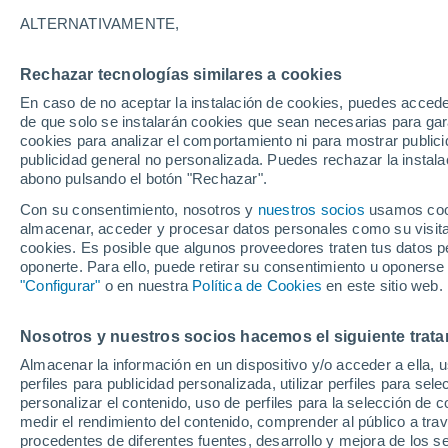
20°
ALTERNATIVAMENTE,
Rechazar tecnologías similares a cookies
Noroeste
En caso de no aceptar la instalación de cookies, puedes accede
Sensación de 20°
1
-
9 km/h
de que solo se instalarán cookies que sean necesarias para garan
cookies para analizar el comportamiento ni para mostrar publici
publicidad general no personalizada. Puedes rechazar la instala
abono pulsando el botón "Rechazar".
Última hora
Aguanieve, heladas de hasta -3 °C y chubasc
Con su consentimiento, nosotros y
nuestros socios
usamos cooki
marcarán el fin de semana en la RM
almacenar, acceder y procesar datos personales como su visita e
cookies. Es posible que algunos proveedores traten tus datos pe
Tiempo 1 - 7 días
Actualidad
Mapa de nubosidad
oponerte. Para ello, puede retirar su consentimiento u oponerse
"Configurar"
o en nuestra
Política de Cookies
en este sitio web.
Nosotros y nuestros socios hacemos el siguiente trata
Mañana
Lunes
Hoy
Almacenar la información en un dispositivo y/o acceder a ella, 
9 Ago
10 Ago
8 Ago
perfiles para publicidad personalizada, utilizar perfiles para sele
personalizar el contenido, uso de perfiles para la selección de c
medir el rendimiento del contenido, comprender al público a tra
procedentes de diferentes fuentes, desarrollo y mejora de los se