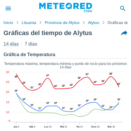
Inicio
Lituania
Provincia de Alytus
Alytus
Gráficas del
privacidad
Gráficas del tiempo de Alytus
enido de
eteored.cl)
14 días
7 días
aborado por
ales para
Gráfica de Temperatura
ar que la
ón que se
Temperatura máxima, temperatura mínima y punto de rocío para los próximos
14 días
de calidad.
30
eder a este
28°
27°
27°
29°
26°
ediante las
24°
25
24°
23°
23°
22°
 opciones:
22°
22°
22°
21°
19°
20
cookies y
15°
15°
15°
14°
de forma
15
13°
13°
12°
12°
12°
uita
11°
11°
11°
10°
10
dad digital
ada, basada
°C
formación
Jue
6
Sáb
8
Lun
10
Mié
12
Vie
14
Dom
16
Mar
18