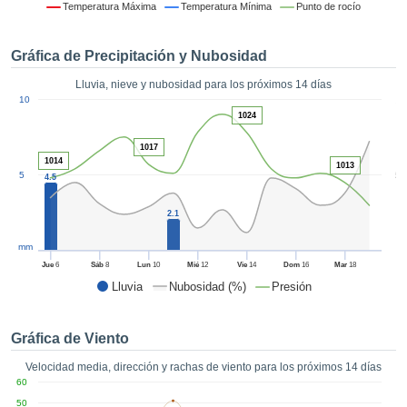
 mediante
Temperatura Máxima
Temperatura Mínima
Punto de rocío
tecnologías
nos permite
Gráfica de Precipitación y Nubosidad
r nuestra
para seguir
Lluvia, nieve y nubosidad para los próximos 14 días
e contenido
1
10
estándares
ACEPTAR
1024
 sin coste.
Y
1017
CONTINUAR
 el botón
1014
1013
continuar",
5
5
4.5
ceder a la
CONFIGURACIÓN
tando la
2.1
n de todas
s, ya sean
mm
de nuestros
Jue
6
Sáb
8
Lun
10
Mié
12
Vie
14
Dom
16
Mar
18
 que nos
Lluvia
Nubosidad (%)
Presión
ten el
 y análisis
tamiento en
Gráfica de Viento
b, así como
r un perfil
Velocidad media, dirección y rachas de viento para los próximos 14 días
ico para
60
ublicidad y
50