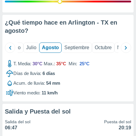
 seleccionar
o.
calización
precisa e
¿Qué tiempo hace en Arlington - TX en
ión mediante
agosto
?
, publicidad
yo
Junio
Julio
Agosto
Septiembre
Octubre
Noviemb
dos,
 publicidad
,
T. Media:
30°C
Max.:
35°C
Min:
25°C
ón de
Días de lluvia:
6
días
 desarrollo
s.
Acum. de lluvia:
54 mm
tros 1199
Viento medio:
11 km/h
ios
Salida y Puesta del sol
Salida del sol
Puesta del sol
06:47
20:19