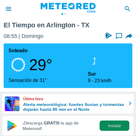
El Tiempo en Arlington - TX
privacidad
08:55
Domingo
...
o de
eteored.cl)
borado por
Soleado
es para
29°
ue la
 que se
e calidad.
Sur
eder a este
Sensación de 31°
9
23 km/h
ediante las
opciones:
Última hora
ookies y
Alerta meteorológica: fuertes lluvias y tormentas
e forma
dejarán hasta 80 mm en el Norte
d digital
¡Descarga
GRATIS
la app de
Instalar
ada, basada
Meteored!
mación