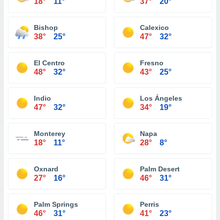
18°
11°
37°
20°
Bishop
Calexico
38°
25°
47°
32°
El Centro
Fresno
48°
32°
43°
25°
Indio
Los Ángeles
47°
32°
34°
19°
Monterey
Napa
18°
11°
28°
8°
Oxnard
Palm Desert
27°
16°
46°
31°
Palm Springs
Perris
46°
31°
41°
23°