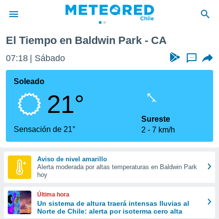
El Tiempo en Baldwin Park - CA
privacidad
07:18
Sábado
...
o de
eteored.cl)
borado por
Soleado
es para
21°
ue la
 que se
e calidad.
Sureste
eder a este
Sensación de 21°
2
7 km/h
ediante las
opciones:
Aviso de nivel amarillo
ookies y
Alerta moderada por altas temperaturas en Baldwin Park
e forma
hoy
d digital
Última hora
ada, basada
Un sistema de altura traerá intensas lluvias al
Norte de Chile: alerta por isoterma cero alta
mación