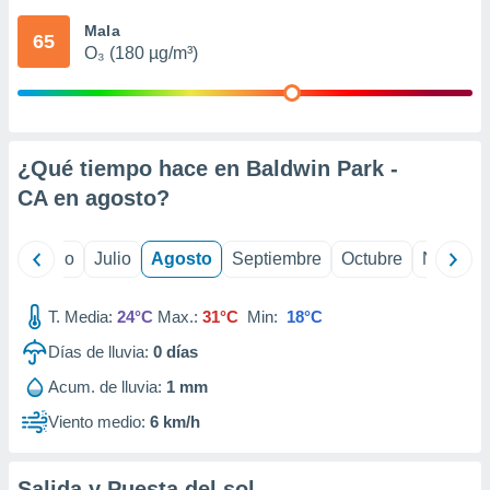
 seleccionar
o.
Mala
65
O₃ (180 µg/m³)
calización
precisa e
ión mediante
, publicidad
¿Qué tiempo hace en Baldwin Park -
dos,
CA en
agosto
?
 publicidad
,
ón de
yo
Junio
Julio
Agosto
Septiembre
Octubre
Noviemb
 desarrollo
s.
T. Media:
24°C
Max.:
31°C
Min:
18°C
tros 1199
ios
Días de lluvia:
0
días
Acum. de lluvia:
1 mm
Viento medio:
6 km/h
Salida y Puesta del sol