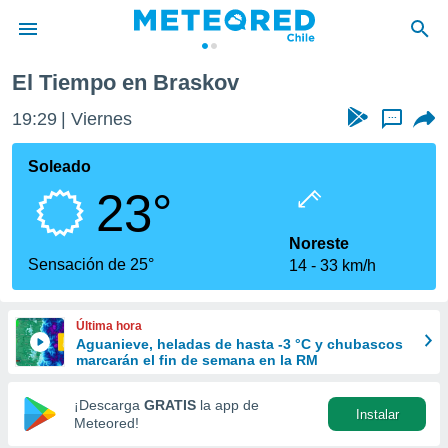
El Tiempo en Braskov
privacidad
19:29
Viernes
...
o de
eteored.cl)
borado por
Soleado
es para
23°
ue la
 que se
e calidad.
Noreste
eder a este
Sensación de 25°
14
33 km/h
ediante las
opciones:
Última hora
ookies y
Aguanieve, heladas de hasta -3 °C y chubascos
e forma
marcarán el fin de semana en la RM
d digital
¡Descarga
GRATIS
la app de
Instalar
ada, basada
Meteored!
mación