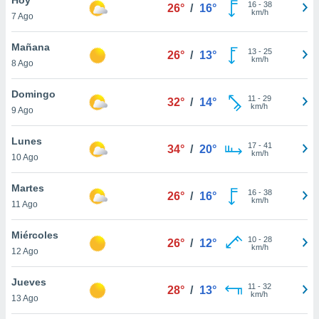
16
-
38
26°
/
16°
km/h
7 Ago
do en
 mismo.
sultar más
Mañana
13
-
25
26°
/
13°
 en nuestra
km/h
8 Ago
 Cookies
y
ualquier
Domingo
11
-
29
32°
/
14°
km/h
9 Ago
ento
 botón
ación de
Lunes
17
-
41
34°
/
20°
kies
km/h
10 Ago
 disponible
e nuestra
Martes
16
-
38
.
26°
/
16°
km/h
11 Ago
IVAMENTE,
Miércoles
10
-
28
26°
/
12°
km/h
12 Ago
as
 a cookies
Jueves
11
-
32
28°
/
13°
km/h
 no aceptar
13 Ago
ón de