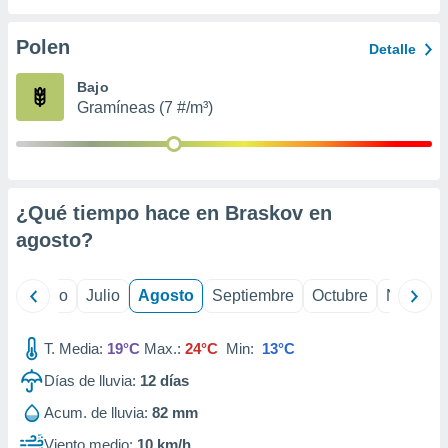
 seleccionar
o.
Polen
Detalle
calización
precisa e
Bajo
ión mediante
Gramíneas (7 #/m³)
, publicidad
dos,
 publicidad
,
¿Qué tiempo hace en Braskov en
ón de
agosto
?
 desarrollo
s.
tros 1199
yo
Junio
Julio
Agosto
Septiembre
Octubre
Noviemb
ios
T. Media:
19°C
Max.:
24°C
Min:
13°C
Días de lluvia:
12
días
Acum. de lluvia:
82 mm
Viento medio:
10 km/h