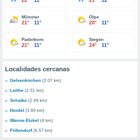
22°
11°
21°
12°
Münster
Olpe
21°
11°
20°
11°
Paderborn
Siegen
21°
11°
24°
11°
Localidades cercanas
Gelsenkirchen
(2.07 km)
Leithe
(2.31 km)
Schalke
(2.49 km)
Hordel
(3.89 km)
Wanne-Eickel
(4 km)
Frillendorf
(6.57 km)