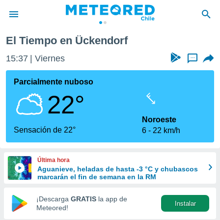
El Tiempo en Ückendorf
privacidad
15:37
Viernes
...
o de
eteored.cl)
borado por
Parcialmente nuboso
es para
22°
ue la
 que se
e calidad.
Noroeste
eder a este
Sensación de 22°
6
22 km/h
ediante las
opciones:
Última hora
ookies y
Aguanieve, heladas de hasta -3 °C y chubascos
e forma
marcarán el fin de semana en la RM
d digital
¡Descarga
GRATIS
la app de
Instalar
ada, basada
Meteored!
mación