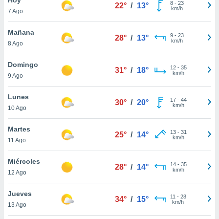
8
-
23
22°
/
13°
km/h
7 Ago
do en
 mismo.
sultar más
Mañana
9
-
23
28°
/
13°
 en nuestra
km/h
8 Ago
 Cookies
y
ualquier
Domingo
12
-
35
31°
/
18°
km/h
9 Ago
ento
 botón
ación de
Lunes
17
-
44
30°
/
20°
kies
km/h
10 Ago
 disponible
e nuestra
Martes
13
-
31
.
25°
/
14°
km/h
11 Ago
IVAMENTE,
Miércoles
14
-
35
28°
/
14°
km/h
12 Ago
as
 a cookies
Jueves
11
-
28
34°
/
15°
km/h
 no aceptar
13 Ago
ón de