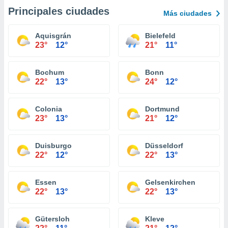
Principales ciudades
Más ciudades
Aquisgrán
Bielefeld
23°
12°
21°
11°
Bochum
Bonn
22°
13°
24°
12°
Colonia
Dortmund
23°
13°
21°
12°
Duisburgo
Düsseldorf
22°
12°
22°
13°
Essen
Gelsenkirchen
22°
13°
22°
13°
Gütersloh
Kleve