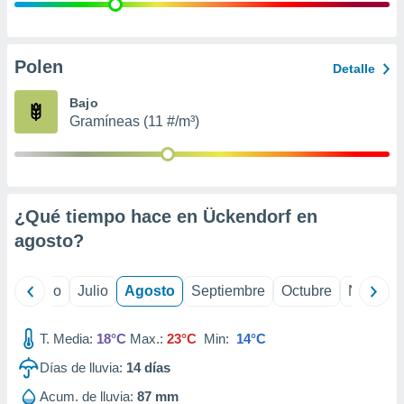
 seleccionar
o.
calización
precisa e
Polen
Detalle
ión mediante
Bajo
, publicidad
Gramíneas (11 #/m³)
dos,
 publicidad
,
ón de
¿Qué tiempo hace en Ückendorf en
 desarrollo
s.
agosto
?
tros 1199
ios
yo
Junio
Julio
Agosto
Septiembre
Octubre
Noviemb
T. Media:
18°C
Max.:
23°C
Min:
14°C
Días de lluvia:
14
días
Acum. de lluvia:
87 mm