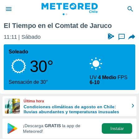
de Jaruco
El Tiempo en el Comtat de Jaruco
privacidad
11:11
Sábado
...
o de
eteored.cl)
borado por
Soleado
es para
30°
ue la
 que se
e calidad.
UV
4 Medio
FPS
eder a este
Sensación de 30°
6-10
ediante las
opciones:
Última hora
ookies y
Condiciones climáticas de agosto en Chile:
e forma
lluvias abundantes y temperaturas inusuales
d digital
¡Descarga
GRATIS
la app de
Instalar
ada, basada
Meteored!
mación