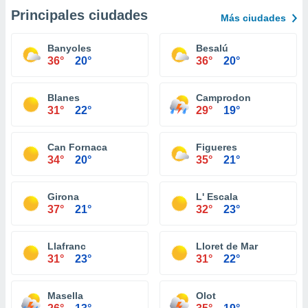
Principales ciudades
Más ciudades
Banyoles
Besalú
36°
20°
36°
20°
Blanes
Camprodon
31°
22°
29°
19°
Can Fornaca
Figueres
34°
20°
35°
21°
Girona
L' Escala
37°
21°
32°
23°
Llafranc
Lloret de Mar
31°
23°
31°
22°
Masella
Olot