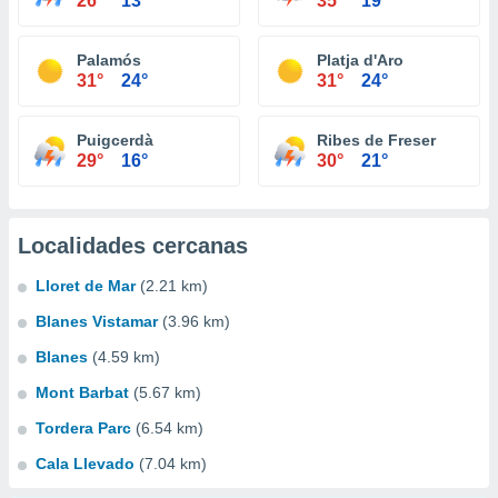
26°
13°
35°
19°
Palamós
Platja d'Aro
31°
24°
31°
24°
Puigcerdà
Ribes de Freser
29°
16°
30°
21°
Localidades cercanas
Lloret de Mar
(2.21 km)
Blanes Vistamar
(3.96 km)
Blanes
(4.59 km)
Mont Barbat
(5.67 km)
Tordera Parc
(6.54 km)
Cala Llevado
(7.04 km)