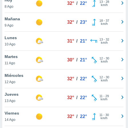
13
-
28
32°
/
22°
km/h
8 Ago
do en
 mismo.
sultar más
Mañana
18
-
37
32°
/
23°
 en nuestra
km/h
9 Ago
 Cookies
y
ualquier
Lunes
13
-
32
31°
/
21°
km/h
10 Ago
ento
 botón
ación de
Martes
12
-
30
30°
/
21°
kies
km/h
11 Ago
 disponible
e nuestra
Miércoles
12
-
30
.
32°
/
22°
km/h
12 Ago
IVAMENTE,
Jueves
11
-
29
32°
/
22°
km/h
13 Ago
as
 a cookies
Viernes
11
-
30
32°
/
22°
km/h
 no aceptar
14 Ago
ón de