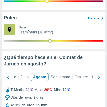
 seleccionar
o.
calización
precisa e
Polen
Detalle
ión mediante
Bajo
, publicidad
Gramíneas (18 #/m³)
dos,
 publicidad
,
ón de
¿Qué tiempo hace en el Comtat de
 desarrollo
s.
Jaruco en
agosto
?
tros 1199
ios
yo
Junio
Julio
Agosto
Septiembre
Octubre
Noviemb
T. Media:
24°C
Max.:
29°C
Min:
19°C
Días de lluvia:
9
días
Acum. de lluvia:
55 mm