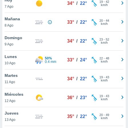
19
-
42
34°
/
22°
km/h
7 Ago
do en
 mismo.
sultar más
Mañana
20
-
44
33°
/
22°
 en nuestra
km/h
8 Ago
 Cookies
y
ualquier
Domingo
23
-
52
34°
/
22°
km/h
9 Ago
ento
 botón
ación de
Lunes
50%
22
-
48
33°
/
24°
kies
0.4 mm
km/h
10 Ago
 disponible
e nuestra
Martes
19
-
43
.
34°
/
22°
km/h
11 Ago
IVAMENTE,
Miércoles
19
-
43
36°
/
23°
km/h
12 Ago
as
 a cookies
Jueves
20
-
49
35°
/
22°
km/h
 no aceptar
13 Ago
ón de