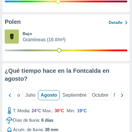
 seleccionar
o.
calización
precisa e
Polen
Detalle
ión mediante
Bajo
, publicidad
Gramíneas (16 #/m³)
dos,
 publicidad
,
ón de
¿Qué tiempo hace en la Fontcalda en
 desarrollo
s.
agosto
?
tros 1199
ios
yo
Junio
Julio
Agosto
Septiembre
Octubre
Noviemb
T. Media:
24°C
Max.:
30°C
Min:
19°C
Días de lluvia:
6
días
Acum. de lluvia:
38 mm