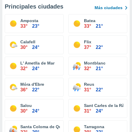
Principales ciudades
Más ciudades
Amposta
Batea
33°
23°
33°
21°
Calafell
Flix
30°
24°
37°
22°
L' Ametlla de Mar
Montblanc
32°
24°
32°
21°
Móra d'Ebre
Reus
36°
22°
31°
22°
Salou
Sant Carles de la Ràpita
30°
24°
31°
24°
Santa Coloma de Queralt
Tarragona