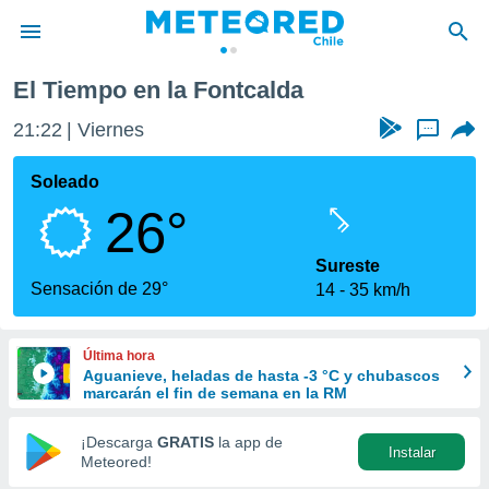
calda
El Tiempo en la Fontcalda
privacidad
21:22
Viernes
...
o de
eteored.cl)
borado por
Soleado
es para
26°
ue la
 que se
e calidad.
Sureste
eder a este
Sensación de 29°
14
35 km/h
ediante las
opciones:
Última hora
ookies y
Aguanieve, heladas de hasta -3 °C y chubascos
e forma
marcarán el fin de semana en la RM
d digital
¡Descarga
GRATIS
la app de
Instalar
ada, basada
Meteored!
mación