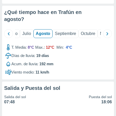
 seleccionar
o.
¿Qué tiempo hace en Trafún en
calización
precisa e
agosto
?
ión mediante
, publicidad
yo
Junio
Julio
Agosto
Septiembre
Octubre
Noviemb
dos,
T. Media:
8°C
Max.:
12°C
Min:
4°C
 publicidad
,
Días de lluvia:
19
días
ón de
 desarrollo
Acum. de lluvia:
192 mm
s.
Viento medio:
11 km/h
tros 1199
ios
Salida y Puesta del sol
Salida del sol
Puesta del sol
07:48
18:06