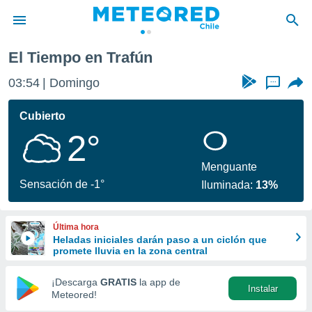
El Tiempo en Trafún
privacidad
03:54
Domingo
...
o de
eteored.cl)
borado por
Cubierto
es para
2°
ue la
 que se
e calidad.
Menguante
eder a este
Sensación de -1°
Iluminada:
13%
ediante las
opciones:
Última hora
ookies y
Heladas iniciales darán paso a un ciclón que
e forma
promete lluvia en la zona central
d digital
¡Descarga
GRATIS
la app de
Instalar
ada, basada
Meteored!
mación