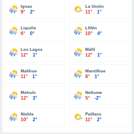
Ignao
La Unión
9°
2°
11°
1°
Liquiñe
Llifén
6°
0°
10°
4°
Los Lagos
Máfil
12°
1°
12°
1°
Malihue
Mantilhue
11°
1°
8°
1°
Mehuín
Neltume
12°
3°
5°
-2°
Niebla
Paillaco
10°
2°
11°
2°