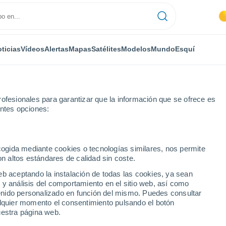
ticias
Vídeos
Alertas
Mapas
Satélites
Modelos
Mundo
Esquí
ofesionales para garantizar que la información que se ofrece es
entes opciones:
Kamnik
ecogida mediante cookies o tecnologías similares, nos permite
on altos estándares de calidad sin coste.
anina - Kamnik
eb aceptando la instalación de todas las cookies, ya sean
 y análisis del comportamiento en el sitio web, así como
...
ntenido personalizado en función del mismo. Puedes consultar
alquier momento el consentimiento pulsando el botón
Por hora
uestra página web.
Cielos despejados en las
próximas horas