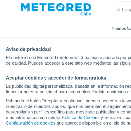
Tiempo
No
Aviso de privacidad
El contenido de Meteored (meteored.cl) ha sido elaborado por pr
de calidad. Puedes acceder a este sitio web mediante las sigui
Aceptar cookies y acceder de forma gratuita
Inicio
Reino Unido
Grampian
Velika Planina - 
La publicidad digital personalizada, basada en la información r
financiar nuestra actividad para seguir ofreciéndote contenido c
El Tiempo en Velika Pl
Pulsando el botón "Aceptar y continuar", puedes acceder a la w
nuestras o de nuestros socios, que nos permiten el seguimiento
19:02
Sábado
desarrollar un perfil específico para mostrarte publicidad y co
más información en nuestra
Política de Cookies
y retirar en cu
Configuración de cookies
que aparece disponible en el pie de n
Soleado