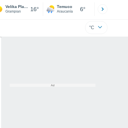
Velika Planina - Kamnik
Temuco
Osorno
16°
6°
Grampian
Araucanía
Los Lagos
°C