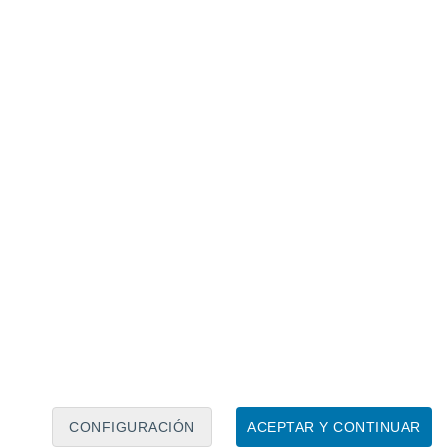
Calendario lunar
Lun
Mar
Mié
Jue
Vie
Sáb
Dom
8
9
10
11
12
13
14
15
16
17
18
19
20
21
CONFIGURACIÓN
ACEPTAR Y CONTINUAR