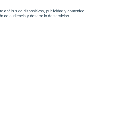
3.2 mm
24°
/
14°
22°
/
13°
22°
/
12°
22°
/
12°
e análisis de dispositivos, publicidad y contenido
n de audiencia y desarrollo de servicios.
-
23
km/h
8
-
29
km/h
9
-
30
km/h
10
-
35
km/h
nik hoy
, 8 de agosto
s
Este
2 Bajo
8°
7
-
29 km/h
FPS:
no
s
Este
1 Bajo
8°
6
-
24 km/h
FPS:
no
Este
0 Bajo
7°
4
-
20 km/h
FPS:
no
Noreste
0 Bajo
6°
3
-
16 km/h
FPS:
no