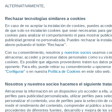
17°
ALTERNATIVAMENTE,
Rechazar tecnologías similares a cookies
Este
En caso de no aceptar la instalación de cookies, puedes accede
Sensación de 17°
4
-
20 km/
de que solo se instalarán cookies que sean necesarias para garan
cookies para analizar el comportamiento ni para mostrar publici
publicidad general no personalizada. Puedes rechazar la instala
abono pulsando el botón "Rechazar".
Última hora
Se avecina una baja segregada en Chile centr
Con su consentimiento, nosotros y
nuestros socios
usamos cooki
sur: fuertes vientos y heladas en camino
almacenar, acceder y procesar datos personales como su visita e
cookies. Es posible que algunos proveedores traten tus datos pe
Tiempo 1 - 7 días
Actualidad
Mapa de temperatura
oponerte. Para ello, puede retirar su consentimiento u oponerse
"Configurar"
o en nuestra
Política de Cookies
en este sitio web.
Nosotros y nuestros socios hacemos el siguiente trata
Mañana
Lunes
Hoy
Almacenar la información en un dispositivo y/o acceder a ella, 
9 Ago
10 Ago
8 Ago
perfiles para publicidad personalizada, utilizar perfiles para sele
personalizar el contenido, uso de perfiles para la selección de c
medir el rendimiento del contenido, comprender al público a tra
procedentes de diferentes fuentes, desarrollo y mejora de los se
60%
90%