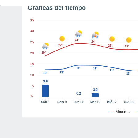
Gráficas del tiempo
35
30
24°
24°
25
22°
22°
22°
19°
20
15
15°
14°
13°
13°
12°
12°
10
9.8
5
3.2
0.2
°C
Sáb
8
Dom
9
Lun
10
Mar
11
Mié
12
Jue
13
Máxima