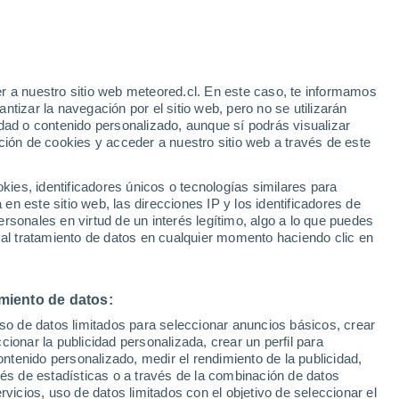
Parte de nieve
Pistas abiertas
Remontes
0 / 0
0 / 6
r a nuestro sitio web meteored.cl. En este caso, te informamos
h
Km esquiables
Nieve
tizar la navegación por el sitio web, pero no se utilizarán
0 / 6
-
dad o contenido personalizado, aunque sí podrás visualizar
ción de cookies y acceder a nuestro sitio web a través de este
Aviso de nivel naranja
Alerta importante por incendios en
o-
es, identificadores únicos o tecnologías similares para
Velika Planina - Kamnik hoy
n este sitio web, las direcciones IP y los identificadores de
rsonales en virtud de un interés legítimo, algo a lo que puedes
Satélites
Modelos
 al tratamiento de datos en cualquier momento haciendo clic en
miento de datos:
Martes
Miércoles
Jueves
Viernes
uso de datos limitados para seleccionar anuncios básicos, crear
11 Ago
12 Ago
13 Ago
14 Ago
ccionar la publicidad personalizada, crear un perfil para
ontenido personalizado, medir el rendimiento de la publicidad,
vés de estadísticas o a través de la combinación de datos
rvicios, uso de datos limitados con el objetivo de seleccionar el
80%