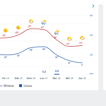
60
27°
27°
23°
40
22°
20°
17°
17°
16°
16°
20
13°
12°
12°
8°
7°
0.9
0.2
mm
Vie
14
Sáb
15
Dom
16
Lun
17
Mar
18
Mié
19
Jue
20
Mínima
Lluvia