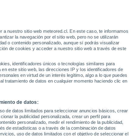
r a nuestro sitio web meteored.cl. En este caso, te informamos
tizar la navegación por el sitio web, pero no se utilizarán
dad o contenido personalizado, aunque sí podrás visualizar
ción de cookies y acceder a nuestro sitio web a través de este
es, identificadores únicos o tecnologías similares para
n este sitio web, las direcciones IP y los identificadores de
rsonales en virtud de un interés legítimo, algo a lo que puedes
 al tratamiento de datos en cualquier momento haciendo clic en
masivo de tierra en
miento de datos:
uso de datos limitados para seleccionar anuncios básicos, crear
ccionar la publicidad personalizada, crear un perfil para
ontenido personalizado, medir el rendimiento de la publicidad,
ndo decenas de árboles en su camino hacia el valle. Las
vés de estadísticas o a través de la combinación de datos
rvicios, uso de datos limitados con el objetivo de seleccionar el