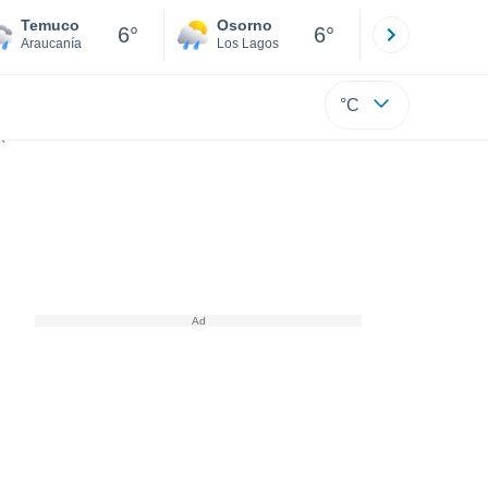
Temuco
Osorno
Puerto
6°
6°
Araucanía
Los Lagos
Los Lagos
°C