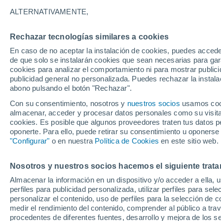
ALTERNATIVAMENTE,
Rechazar tecnologías similares a cookies
En caso de no aceptar la instalación de cookies, puedes accede
de que solo se instalarán cookies que sean necesarias para garan
cookies para analizar el comportamiento ni para mostrar publici
publicidad general no personalizada. Puedes rechazar la instala
abono pulsando el botón "Rechazar".
Con su consentimiento, nosotros y
nuestros socios
usamos cooki
almacenar, acceder y procesar datos personales como su visita e
cookies. Es posible que algunos proveedores traten tus datos pe
oponerte. Para ello, puede retirar su consentimiento u oponerse
"Configurar"
o en nuestra
Política de Cookies
en este sitio web.
Aterrador deslizamiento 
Nosotros y nuestros socios hacemos el siguiente trata
Almacenar la información en un dispositivo y/o acceder a ella, 
Pasia Laweh, Indonesia
perfiles para publicidad personalizada, utilizar perfiles para sele
personalizar el contenido, uso de perfiles para la selección de c
El fenómeno dejó imágenes muy impactantes, derriba
medir el rendimiento del contenido, comprender al público a tra
autoridades han evacuado la zona.
procedentes de diferentes fuentes, desarrollo y mejora de los se