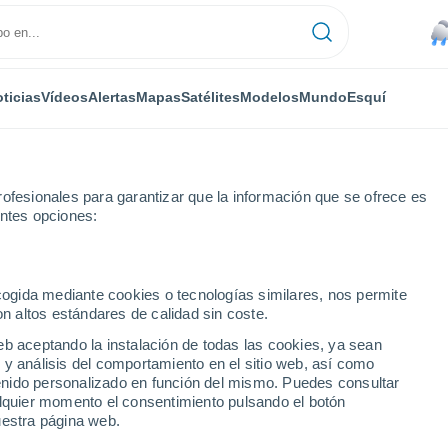
ticias
Vídeos
Alertas
Mapas
Satélites
Modelos
Mundo
Esquí
ofesionales para garantizar que la información que se ofrece es
entes opciones:
erra en Pasia Laweh, Indonesia
ecogida mediante cookies o tecnologías similares, nos permite
on altos estándares de calidad sin coste.
eb aceptando la instalación de todas las cookies, ya sean
 y análisis del comportamiento en el sitio web, así como
ntenido personalizado en función del mismo. Puedes consultar
alquier momento el consentimiento pulsando el botón
uestra página web.