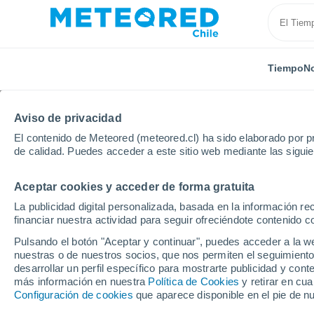
Tiempo
No
Aviso de privacidad
El contenido de Meteored (meteored.cl) ha sido elaborado por pr
de calidad. Puedes acceder a este sitio web mediante las sigui
Aceptar cookies y acceder de forma gratuita
Inicio
Vídeos
Aterrador deslizamiento masivo de ti
La publicidad digital personalizada, basada en la información r
financiar nuestra actividad para seguir ofreciéndote contenido c
Pulsando el botón "Aceptar y continuar", puedes acceder a la w
nuestras o de nuestros socios, que nos permiten el seguimiento
desarrollar un perfil específico para mostrarte publicidad y co
más información en nuestra
Política de Cookies
y retirar en cu
Configuración de cookies
que aparece disponible en el pie de n