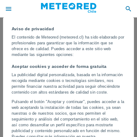
Aviso de privacidad
El contenido de Meteored (meteored.cl) ha sido elaborado por
profesionales para garantizar que la información que se
ofrece es de calidad. Puedes acceder a este sitio web
mediante las siguientes opciones:
Aceptar cookies y acceder de forma gratuita
La publicidad digital personalizada, basada en la información
recogida mediante cookies o tecnologías similares, nos
permite financiar nuestra actividad para seguir ofreciéndote
contenido con altos estándares de calidad sin coste.
Miles de pepinos de mar rosados
Pulsando el botón "Aceptar y continuar", puedes acceder a la
aparecen en las playas de Mae
web aceptando la instalación de todas las cookies, ya sean
Ramphueng, Tailandia
nuestras o de nuestros socios, que nos permiten el
seguimiento y análisis del comportamiento en el sitio web,
Las autoridades están investigando esta situación anómala que ha
así como desarrollar un perfil específico para mostrarte
dejado varias playas de la región teñidas de rosa. Se apuntan a
publicidad y contenido personalizado en función del mismo.
las corrientes y a las fuertes lluvias como posibles causas.
Puedes consultar más información en nuestra