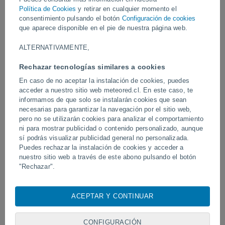
Política de Cookies
y retirar en cualquier momento el
consentimiento pulsando el botón
Configuración de cookies
Vídeos
que aparece disponible en el pie de nuestra página web.
ALTERNATIVAMENTE,
Ayer
Rechazar tecnologías similares a cookies
En caso de no aceptar la instalación de cookies, puedes
acceder a nuestro sitio web meteored.cl. En este caso, te
informamos de que solo se instalarán cookies que sean
necesarias para garantizar la navegación por el sitio web,
pero no se utilizarán cookies para analizar el comportamiento
ni para mostrar publicidad o contenido personalizado, aunque
sí podrás visualizar publicidad general no personalizada.
Puedes rechazar la instalación de cookies y acceder a
Un enorme diablo de polvo fue
Tornados y lluvias torren
nuestro sitio web a través de este abono pulsando el botón
avistado en Zapponeta, Italia
Pelotas, Brasil.
"Rechazar".
Con su consentimiento, nosotros y
nuestros socios
usamos
cookies, identificadores únicos o tecnologías similares para
ACEPTAR Y CONTINUAR
almacenar, acceder y procesar datos personales como su
Síguenos
visita en este sitio web, las direcciones IP y los
identificadores de cookies. Es posible que algunos
CONFIGURACIÓN