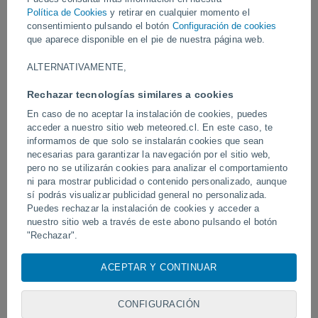
Vídeos
Política de Cookies
y retirar en cualquier momento el
consentimiento pulsando el botón
Configuración de cookies
que aparece disponible en el pie de nuestra página web.
Hace 3 horas
ALTERNATIVAMENTE,
Rechazar tecnologías similares a cookies
En caso de no aceptar la instalación de cookies, puedes
acceder a nuestro sitio web meteored.cl. En este caso, te
informamos de que solo se instalarán cookies que sean
necesarias para garantizar la navegación por el sitio web,
pero no se utilizarán cookies para analizar el comportamiento
ni para mostrar publicidad o contenido personalizado, aunque
sí podrás visualizar publicidad general no personalizada.
Tornados y lluvias torrenciales en
Un rayo impactó en un 
Pelotas, Brasil.
Puedes rechazar la instalación de cookies y acceder a
fútbol en Narathiwat, Tail
nuestro sitio web a través de este abono pulsando el botón
"Rechazar".
Con su consentimiento, nosotros y
nuestros socios
usamos
ACEPTAR Y CONTINUAR
Síguenos
cookies, identificadores únicos o tecnologías similares para
almacenar, acceder y procesar datos personales como su
visita en este sitio web, las direcciones IP y los
CONFIGURACIÓN
identificadores de cookies. Es posible que algunos