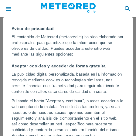
Aviso de privacidad
El contenido de Meteored (meteored.cl) ha sido elaborado por
profesionales para garantizar que la información que se
ofrece es de calidad. Puedes acceder a este sitio web
mediante las siguientes opciones:
Aceptar cookies y acceder de forma gratuita
La publicidad digital personalizada, basada en la información
recogida mediante cookies o tecnologías similares, nos
permite financiar nuestra actividad para seguir ofreciéndote
contenido con altos estándares de calidad sin coste.
Un espectacular tornado provoca el
Pulsando el botón "Aceptar y continuar", puedes acceder a la
caos al sur de Ciudad Acuña, México
web aceptando la instalación de todas las cookies, ya sean
nuestras o de nuestros socios, que nos permiten el
Los expertos están investigando si se produjo más de un tornado
seguimiento y análisis del comportamiento en el sitio web,
en la zona, que por suerte se encuentra poco poblada allí donde
así como desarrollar un perfil específico para mostrarte
el tornado tocó tierra.
publicidad y contenido personalizado en función del mismo.
Puedes consultar más información en nuestra