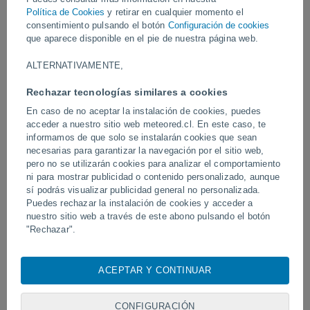
Política de Cookies
y retirar en cualquier momento el
consentimiento pulsando el botón
Configuración de cookies
Vídeos
que aparece disponible en el pie de nuestra página web.
ALTERNATIVAMENTE,
Ayer
Rechazar tecnologías similares a cookies
En caso de no aceptar la instalación de cookies, puedes
acceder a nuestro sitio web meteored.cl. En este caso, te
informamos de que solo se instalarán cookies que sean
necesarias para garantizar la navegación por el sitio web,
pero no se utilizarán cookies para analizar el comportamiento
ni para mostrar publicidad o contenido personalizado, aunque
sí podrás visualizar publicidad general no personalizada.
Puedes rechazar la instalación de cookies y acceder a
Tornados y lluvias torrenciales en
Un rayo impactó en un 
nuestro sitio web a través de este abono pulsando el botón
Pelotas, Brasil.
fútbol en Narathiwat, Tail
"Rechazar".
Con su consentimiento, nosotros y
nuestros socios
usamos
cookies, identificadores únicos o tecnologías similares para
ACEPTAR Y CONTINUAR
almacenar, acceder y procesar datos personales como su
Síguenos
visita en este sitio web, las direcciones IP y los
identificadores de cookies. Es posible que algunos
CONFIGURACIÓN