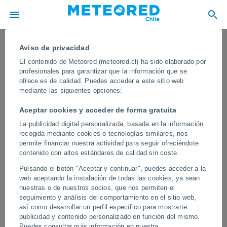
Aviso de privacidad
El contenido de Meteored (meteored.cl) ha sido elaborado por
profesionales para garantizar que la información que se
ofrece es de calidad. Puedes acceder a este sitio web
mediante las siguientes opciones:
Aceptar cookies y acceder de forma gratuita
La publicidad digital personalizada, basada en la información
recogida mediante cookies o tecnologías similares, nos
permite financiar nuestra actividad para seguir ofreciéndote
contenido con altos estándares de calidad sin coste.
Una erupción del volcán Dukono
Pulsando el botón "Aceptar y continuar", puedes acceder a la
(Indonesia) acaba con la vida de
web aceptando la instalación de todas las cookies, ya sean
varios turistas
nuestras o de nuestros socios, que nos permiten el
seguimiento y análisis del comportamiento en el sitio web,
Las autoridades recuerdan que hay que mantenerse a unos 4 km
así como desarrollar un perfil específico para mostrarte
del cráter del volcán, uno de los más activos del país. Hay varios
publicidad y contenido personalizado en función del mismo.
desaparecidos.
Puedes consultar más información en nuestra