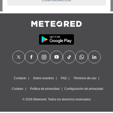
CONFIGURACIÓN
proveedores traten tus datos personales en virtud de un
interés legítimo, algo a lo que puedes oponerte. Para ello,
puede retirar su consentimiento u oponerse al tratamiento de
datos en cualquier momento haciendo clic en
"Configurar"
o
en nuestra
Política de Cookies
en este sitio web.
Nosotros y nuestros socios hacemos el siguiente
tratamiento de datos:
Almacenar la información en un dispositivo y/o acceder a
ella, uso de datos limitados para seleccionar anuncios
básicos, crear perfiles para publicidad personalizada, utilizar
perfiles para seleccionar la publicidad personalizada, crear un
perfil para personalizar el contenido, uso de perfiles para la
selección de contenido personalizado, medir el rendimiento
de la publicidad, medir el rendimiento del contenido,
comprender al público a través de estadísticas o a través de
Contacto
Sobre nosotros
FAQ
Términos de uso
la combinación de datos procedentes de diferentes fuentes,
desarrollo y mejora de los servicios, uso de datos limitados
Cookies
Política de privacidad
Configuración de privacidad
con el objetivo de seleccionar el contenido.
Datos de localización geográfica precisa e identificación
© 2026 Meteored. Todos los derechos reservados
mediante análisis de dispositivos, publicidad y contenido
personalizados, medición de publicidad y contenido,