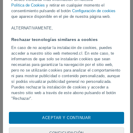
restablecer los servicios.
Política de Cookies
y retirar en cualquier momento el
consentimiento pulsando el botón
Configuración de cookies
Vídeos
que aparece disponible en el pie de nuestra página web.
ALTERNATIVAMENTE,
Ayer
Rechazar tecnologías similares a cookies
En caso de no aceptar la instalación de cookies, puedes
acceder a nuestro sitio web meteored.cl. En este caso, te
informamos de que solo se instalarán cookies que sean
necesarias para garantizar la navegación por el sitio web,
pero no se utilizarán cookies para analizar el comportamiento
ni para mostrar publicidad o contenido personalizado, aunque
sí podrás visualizar publicidad general no personalizada.
Puedes rechazar la instalación de cookies y acceder a
nuestro sitio web a través de este abono pulsando el botón
Un rayo impactó en un campo de
Erupción y actividad inte
"Rechazar".
fútbol en Narathiwat, Tailandia.
volcán de Fuego, Guatem
Con su consentimiento, nosotros y
nuestros socios
usamos
cookies, identificadores únicos o tecnologías similares para
ACEPTAR Y CONTINUAR
almacenar, acceder y procesar datos personales como su
Síguenos
visita en este sitio web, las direcciones IP y los
identificadores de cookies. Es posible que algunos