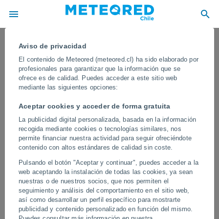
Aviso de privacidad
El contenido de Meteored (meteored.cl) ha sido elaborado por
profesionales para garantizar que la información que se
ofrece es de calidad. Puedes acceder a este sitio web
mediante las siguientes opciones:
Aceptar cookies y acceder de forma gratuita
La publicidad digital personalizada, basada en la información
recogida mediante cookies o tecnologías similares, nos
permite financiar nuestra actividad para seguir ofreciéndote
contenido con altos estándares de calidad sin coste.
Una tormenta con lluvias fuertes y
Pulsando el botón "Aceptar y continuar", puedes acceder a la
vientos extremos azota Lviv, Ucrania
web aceptando la instalación de todas las cookies, ya sean
nuestras o de nuestros socios, que nos permiten el
Se reportaron árboles caídos, cortes de energía y daños en la
seguimiento y análisis del comportamiento en el sitio web,
infraestructura pública en distintos sectores de la ciudad, mientras
así como desarrollar un perfil específico para mostrarte
que varias líneas de tranvía fueron suspendidas temporalmente.
publicidad y contenido personalizado en función del mismo.
Los equipos de emergencia trabajan para retirar los escombros y
Puedes consultar más información en nuestra