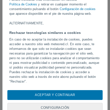
Política de Cookies
y retirar en cualquier momento el
Vídeos
consentimiento pulsando el botón
Configuración de cookies
que aparece disponible en el pie de nuestra página web.
ALTERNATIVAMENTE,
Ayer
Rechazar tecnologías similares a cookies
En caso de no aceptar la instalación de cookies, puedes
acceder a nuestro sitio web meteored.cl. En este caso, te
informamos de que solo se instalarán cookies que sean
necesarias para garantizar la navegación por el sitio web,
pero no se utilizarán cookies para analizar el comportamiento
ni para mostrar publicidad o contenido personalizado, aunque
sí podrás visualizar publicidad general no personalizada.
Puedes rechazar la instalación de cookies y acceder a
Un enorme diablo de polvo fue
Tornados y lluvias torren
nuestro sitio web a través de este abono pulsando el botón
avistado en Zapponeta, Italia
Pelotas, Brasil.
"Rechazar".
Con su consentimiento, nosotros y
nuestros socios
usamos
cookies, identificadores únicos o tecnologías similares para
ACEPTAR Y CONTINUAR
Síguenos
almacenar, acceder y procesar datos personales como su
visita en este sitio web, las direcciones IP y los
identificadores de cookies. Es posible que algunos
CONFIGURACIÓN