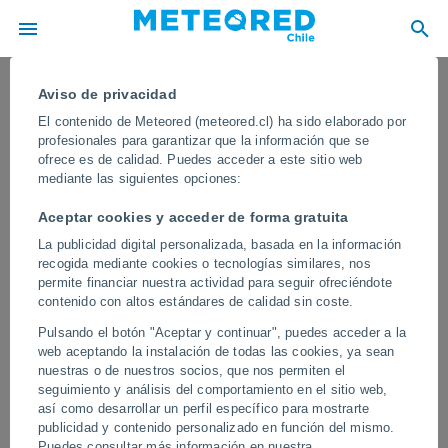
Aviso de privacidad
El contenido de Meteored (meteored.cl) ha sido elaborado por
profesionales para garantizar que la información que se
ofrece es de calidad. Puedes acceder a este sitio web
mediante las siguientes opciones:
Aceptar cookies y acceder de forma gratuita
La publicidad digital personalizada, basada en la información
recogida mediante cookies o tecnologías similares, nos
permite financiar nuestra actividad para seguir ofreciéndote
contenido con altos estándares de calidad sin coste.
Vientos extremos de más de 120 km/h
Pulsando el botón "Aceptar y continuar", puedes acceder a la
azotan Ciudad del Cabo, Sudáfrica
web aceptando la instalación de todas las cookies, ya sean
nuestras o de nuestros socios, que nos permiten el
En las últimas horas se han producido lluvias muy intensas y
seguimiento y análisis del comportamiento en el sitio web,
ráfagas de viento huracanadas en varias poblaciones de la
así como desarrollar un perfil específico para mostrarte
provincia del Cabo Occidental, con grandes desperfectos
publicidad y contenido personalizado en función del mismo.
materiales y diversos heridos.
Puedes consultar más información en nuestra