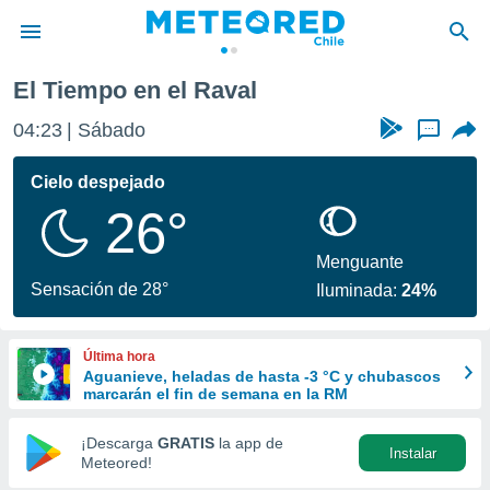
l
El Tiempo en el Raval
privacidad
04:23
Sábado
...
o de
eteored.cl)
borado por
Cielo despejado
es para
26°
ue la
 que se
e calidad.
Menguante
eder a este
Sensación de 28°
Iluminada:
24%
ediante las
opciones:
Última hora
ookies y
Aguanieve, heladas de hasta -3 °C y chubascos
e forma
marcarán el fin de semana en la RM
d digital
¡Descarga
GRATIS
la app de
Instalar
ada, basada
Meteored!
mación