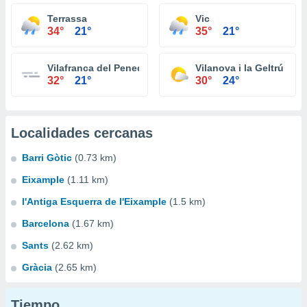
Terrassa
Vic
34°
21°
35°
21°
Vilafranca del Penedès
Vilanova i la Geltrú
32°
21°
30°
24°
Localidades cercanas
Barri Gòtic
(0.73 km)
Eixample
(1.11 km)
l'Antiga Esquerra de l'Eixample
(1.5 km)
Barcelona
(1.67 km)
Sants
(2.62 km)
Gràcia
(2.65 km)
Tiempo...