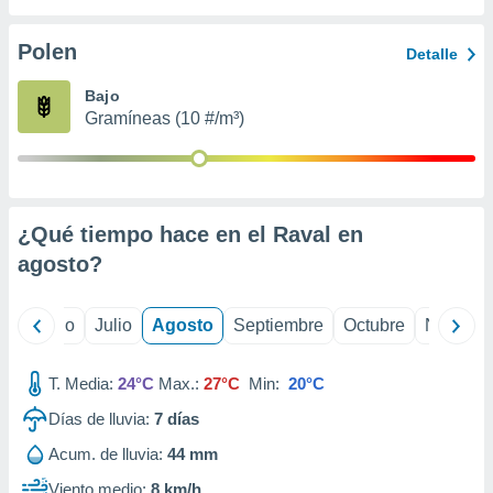
 seleccionar
o.
Polen
Detalle
calización
precisa e
Bajo
ión mediante
Gramíneas (10 #/m³)
, publicidad
dos,
 publicidad
,
¿Qué tiempo hace en el Raval en
ón de
agosto
?
 desarrollo
s.
tros 1199
yo
Junio
Julio
Agosto
Septiembre
Octubre
Noviemb
ios
T. Media:
24°C
Max.:
27°C
Min:
20°C
Días de lluvia:
7
días
Acum. de lluvia:
44 mm
Viento medio:
8 km/h