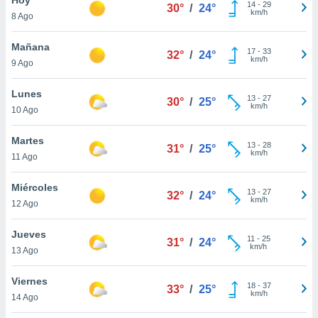
14
-
29
30°
/
24°
km/h
8 Ago
do en
 mismo.
sultar más
Mañana
17
-
33
32°
/
24°
 en nuestra
km/h
9 Ago
 Cookies
y
ualquier
Lunes
13
-
27
30°
/
25°
km/h
10 Ago
ento
 botón
ación de
Martes
13
-
28
31°
/
25°
kies
km/h
11 Ago
 disponible
e nuestra
Miércoles
13
-
27
.
32°
/
24°
km/h
12 Ago
IVAMENTE,
Jueves
11
-
25
31°
/
24°
km/h
13 Ago
as
 a cookies
Viernes
18
-
37
33°
/
25°
km/h
 no aceptar
14 Ago
ón de