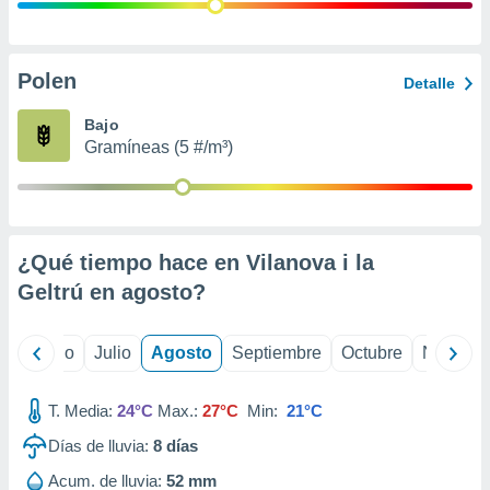
 seleccionar
o.
calización
precisa e
Polen
Detalle
ión mediante
Bajo
, publicidad
Gramíneas (5 #/m³)
dos,
 publicidad
,
ón de
¿Qué tiempo hace en Vilanova i la
 desarrollo
s.
Geltrú en
agosto
?
tros 1199
ios
yo
Junio
Julio
Agosto
Septiembre
Octubre
Noviemb
T. Media:
24°C
Max.:
27°C
Min:
21°C
Días de lluvia:
8
días
Acum. de lluvia:
52 mm