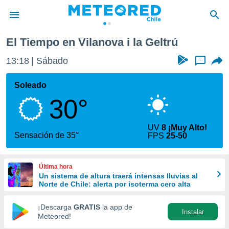
 i la Geltrú
El Tiempo en Vilanova i la Geltrú
privacidad
13:18
Sábado
...
o de
eteored.cl)
borado por
Soleado
es para
30°
ue la
 que se
e calidad.
UV
8 ¡Muy Alto!
eder a este
Sensación de 35°
FPS
25-50
ediante las
opciones:
Última hora
ookies y
Un sistema de altura traerá intensas lluvias al
e forma
Norte de Chile: alerta por isoterma cero alta
d digital
¡Descarga
GRATIS
la app de
Instalar
ada, basada
Meteored!
mación