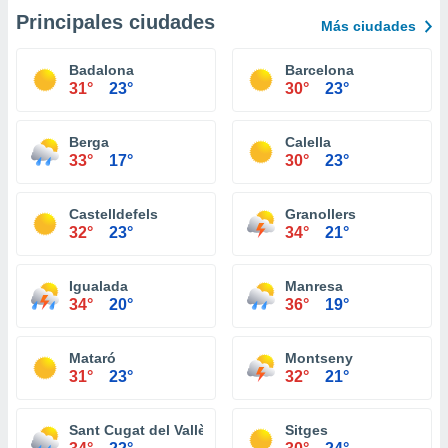
Principales ciudades
Más ciudades
Badalona
Barcelona
31°
23°
30°
23°
Berga
Calella
33°
17°
30°
23°
Castelldefels
Granollers
32°
23°
34°
21°
Igualada
Manresa
34°
20°
36°
19°
Mataró
Montseny
31°
23°
32°
21°
Sant Cugat del Vallès
Sitges