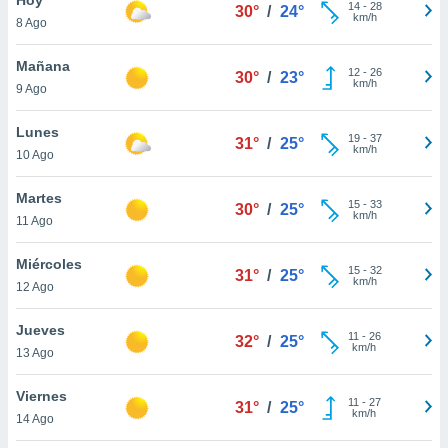
14
-
28
30°
/
24°
km/h
8 Ago
do en
 mismo.
sultar más
Mañana
12
-
26
30°
/
23°
 en nuestra
km/h
9 Ago
 Cookies
y
ualquier
Lunes
19
-
37
31°
/
25°
km/h
10 Ago
ento
 botón
ación de
Martes
15
-
33
30°
/
25°
kies
km/h
11 Ago
 disponible
e nuestra
Miércoles
15
-
32
.
31°
/
25°
km/h
12 Ago
IVAMENTE,
Jueves
11
-
26
32°
/
25°
km/h
13 Ago
as
 a cookies
Viernes
11
-
27
31°
/
25°
km/h
 no aceptar
14 Ago
ón de