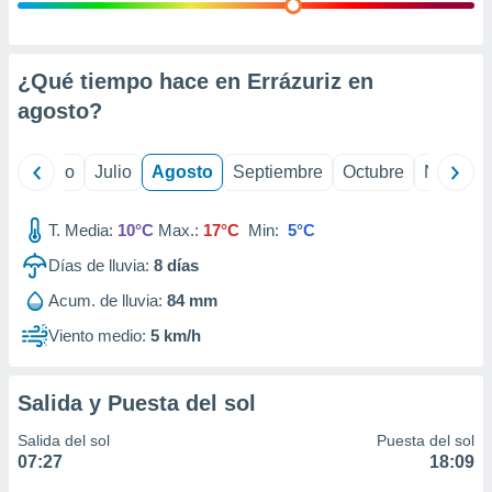
 seleccionar
o.
calización
precisa e
¿Qué tiempo hace en Errázuriz en
ión mediante
agosto
?
, publicidad
yo
Junio
Julio
Agosto
Septiembre
Octubre
Noviemb
dos,
 publicidad
,
T. Media:
10°C
Max.:
17°C
Min:
5°C
ón de
Días de lluvia:
8
días
 desarrollo
s.
Acum. de lluvia:
84 mm
tros 1199
Viento medio:
5 km/h
ios
Salida y Puesta del sol
Salida del sol
Puesta del sol
07:27
18:09