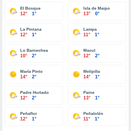
El Bosque
Isla de Maipo
12°
1°
13°
0°
La Pintana
Lampa
12°
1°
11°
1°
Lo Barnechea
Macul
10°
2°
12°
2°
María Pinto
Melipilla
14°
2°
14°
1°
Padre Hurtado
Paine
12°
2°
13°
1°
Peñaflor
Peñalolén
12°
1°
11°
1°