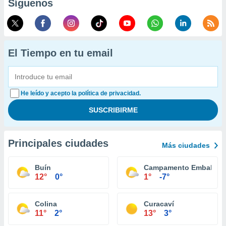
Síguenos
El Tiempo en tu email
He leído y acepto la política de privacidad.
Principales ciudades
Más ciudades
Buín
Campamento Embalse E
12°
0°
1°
-7°
Colina
Curacaví
11°
2°
13°
3°