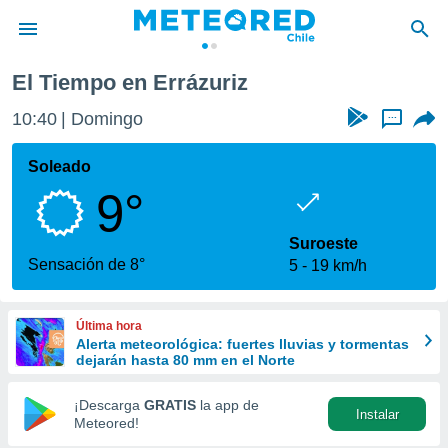
El Tiempo en Errázuriz
privacidad
10:40
Domingo
...
o de
eteored.cl)
borado por
Soleado
es para
9°
ue la
 que se
e calidad.
Suroeste
eder a este
Sensación de 8°
5
19 km/h
ediante las
opciones:
Última hora
ookies y
Alerta meteorológica: fuertes lluvias y tormentas
e forma
dejarán hasta 80 mm en el Norte
d digital
¡Descarga
GRATIS
la app de
Instalar
ada, basada
Meteored!
mación