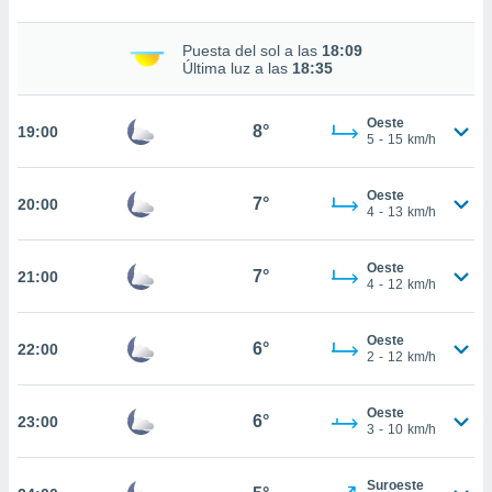
nto,
Puesta del sol a las
18:09
Última luz a las
18:35
cios
kies,
ores únicos
Oeste
8°
19:00
as similares
5
-
15
km/h
nar,
rocesar
onales como
Oeste
7°
20:00
4
-
13
km/h
 este sitio
recciones IP
ficadores de
Oeste
7°
21:00
 posible
4
-
12
km/h
s
 traten tus
Oeste
nales en
6°
22:00
2
-
12
km/h
 interés
go a lo que
nerte. Para
Oeste
6°
23:00
retirar su
3
-
10
km/h
ento u
Suroeste
 de datos