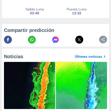
precisa e
ión mediante
Salida Luna
Puesta Luna
03:49
13:32
, publicidad
dos,
Compartir predicción
 publicidad
,
ón de
 desarrollo
s.
Noticias
Últimas noticias
tros 1199
ios