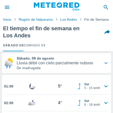
privacidad
o de
Inicio
Región de Valparaíso
Los Andes
Fin de Semana
eteored.cl)
borado por
El tiempo el fin de semana en
es para
Los Andes
ue la
 que se
e calidad.
SÁBADO 08
DOMINGO 09
eder a este
ediante las
Sábado, 08 de agosto
opciones:
Lluvia débil con cielo parcialmente nuboso
De madrugada
ookies y
e forma
13°
2°
Sur
d digital
5°
01:00
5
-
15
km/h
ada, basada
-
Oeste
9
25
km/h
mación
ediante
Sur
4°
02:00
6
-
18
km/h
ecnologías
Probabilidad
30%
nos permite