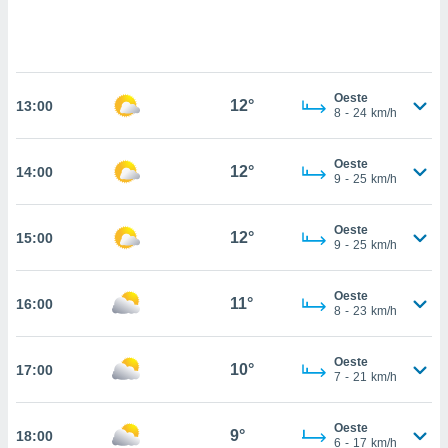
te
 de que
talarán
e sean
para
Oeste
a
12°
13:00
8
-
24
km/h
por el sitio
o se
cookies para
Oeste
12°
14:00
9
-
25
km/h
nto ni para
licidad o
Oeste
12°
15:00
9
-
25
km/h
ado, aunque
sualizar
general no
Oeste
11°
16:00
ada. Puedes
8
-
23
km/h
 instalación
y acceder a
Oeste
io web a
10°
17:00
7
-
21
km/h
ste abono
 botón
.
Oeste
9°
18:00
6
-
17
km/h