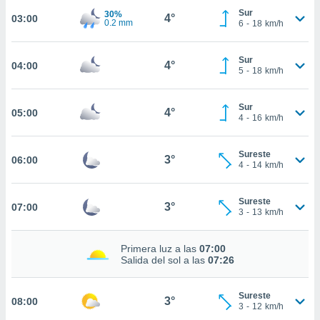
estra
Sur
30%
4°
ara seguir
03:00
0.2 mm
6
-
18
km/h
e contenido
stándares
ACEPTAR
sin coste.
Sur
4°
Y
04:00
5
-
18
km/h
CONTINUAR
 botón
continuar",
Sur
der a la
4°
05:00
CONFIGURACIÓN
4
-
16
km/h
ndo la
 de todas
, ya sean
Sureste
3°
06:00
de nuestros
4
-
14
km/h
 nos
Sureste
 y análisis
3°
07:00
3
-
13
km/h
tamiento en
b, así como
un perfil
Primera luz a las
07:00
para
Salida del sol a las
07:26
ublicidad y
Sureste
do en
3°
08:00
3
-
12
km/h
 mismo.