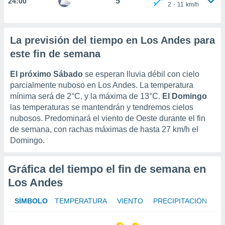
5°
24:00
2
-
11
km/h
er momento
ic en
o en
La previsión del tiempo en Los Andes para
 Cookies
en
este fin de semana
eb.
El próximo Sábado
se esperan lluvia débil con cielo
y
socios
parcialmente nuboso en Los Andes. La temperatura
el
mínima será de
2°C
, y la máxima de
13°C
.
El Domingo
las temperaturas se mantendrán y tendremos cielos
to de
nubosos.
Predominará el viento de Oeste durante el fin
de semana, con rachas máximas de hasta
27 km/h
el
la
Domingo.
 en un
 y/o acceder
 de datos
Gráfica del tiempo el fin de semana en
ara
Los Andes
 anuncios
ar perfiles
SÍMBOLO
TEMPERATURA
VIENTO
PRECIPITACIÓN
idad
a, utilizar
a