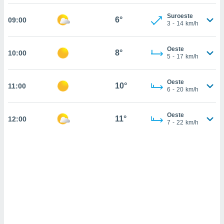
sultar más
 en nuestra
Suroeste
6°
09:00
 Cookies
y
3
-
14
km/h
ualquier
Oeste
ento
8°
10:00
5
-
17
km/h
 botón
ación de
kies
Oeste
10°
11:00
 disponible
6
-
20
km/h
e nuestra
.
Oeste
11°
12:00
7
-
22
km/h
IVAMENTE,
as
 a cookies
 no aceptar
ón de
uedes
uestro sitio
ed.cl. En