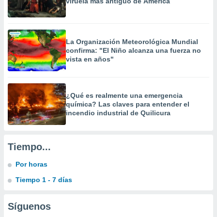
viruela más antiguo de América
idad
a, utilizar
a
 la
La Organización Meteorológica Mundial
confirma: "El Niño alcanza una fuerza no
da, crear un
vista en años"
personalizar
o, uso de
a la
e contenido
¿Qué es realmente una emergencia
do, medir el
química? Las claves para entender el
 de la
incendio industrial de Quilicura
medir el
 del
 comprender
 través de
Tiempo...
s o a través
nación de
Por horas
edentes de
Tiempo 1 - 7 días
fuentes,
y mejora de
os, uso de
Síguenos
ados con el