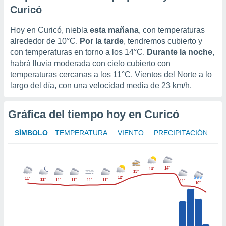
uedes
Curicó
uestro sitio
ed.cl. En
Hoy en Curicó, niebla
esta mañana
, con temperaturas
te
alrededor de
10°C
.
Por la tarde
, tendremos cubierto y
 de que
talarán
con temperaturas en torno a los
14°C
.
Durante la noche
,
e sean
habrá lluvia moderada con cielo cubierto con
para
temperaturas cercanas a los
11°C
.
Vientos del Norte a lo
a
largo del día, con una velocidad media de
23 km/h
.
por el sitio
o se
cookies para
Gráfica del tiempo hoy en Curicó
nto ni para
SÍMBOLO
TEMPERATURA
VIENTO
PRECIPITACIÓN
licidad o
ado, aunque
sualizar
14°
14°
13°
general no
12°
11°
11°
11°
11°
11°
11°
11°
10°
ada. Puedes
 instalación
y acceder a
io web a
ste abono