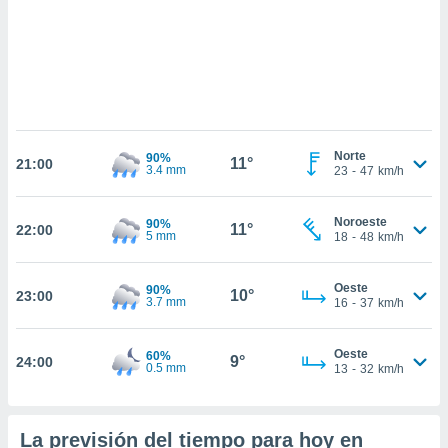
do en
 mismo.
sultar más
 en nuestra
 Cookies
y
ualquier
Norte
90%
ento
11°
21:00
3.4 mm
23
-
47
km/h
 botón
ación de
kies
Noroeste
90%
11°
22:00
 disponible
5 mm
18
-
48
km/h
e nuestra
.
Oeste
90%
10°
23:00
3.7 mm
16
-
37
km/h
IVAMENTE,
Oeste
60%
9°
24:00
0.5 mm
13
-
32
km/h
as
 a cookies
 no aceptar
ón de
La previsión del tiempo para hoy en