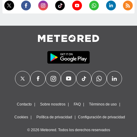
 seleccionar
o.
calización
precisa e
ión mediante
, publicidad
dos,
 publicidad
,
ón de
 desarrollo
s.
tros 1199
ios
Contacto
Sobre nosotros
FAQ
Términos de uso
Cookies
Política de privacidad
Configuración de privacidad
© 2026 Meteored. Todos los derechos reservados