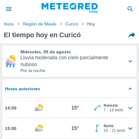
Inicio
Región de Maule
Curicó
Hoy
privacidad
El tiempo hoy en Curicó
o de
eteored.cl)
borado por
Miércoles, 05 de agosto
es para
Lluvia moderada con cielo parcialmente
ue la
nuboso
 que se
Por la noche
e calidad.
eder a este
ediante las
16°
8°
Horas anteriores
opciones:
-
Norte
23
49
km/h
ookies y
Noreste
15°
14:00
e forma
7
-
18
km/h
Probabilidad
90%
d digital
Norte
15°
15:00
ada, basada
10
-
21
km/h
mación