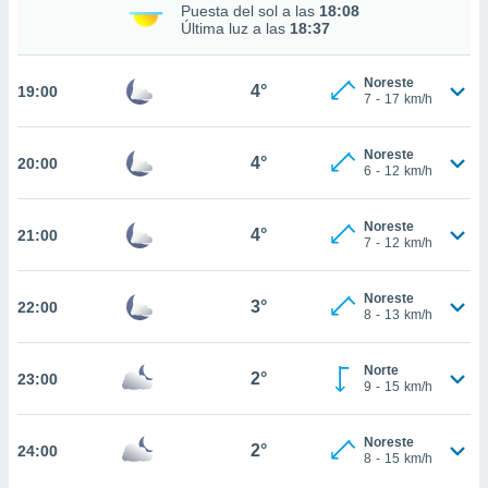
Puesta del sol a las
18:08
 botón
Última luz a las
18:37
.
Noreste
4°
nto,
19:00
7
-
17
km/h
cios
kies,
Noreste
4°
20:00
6
-
12
km/h
ores únicos
as similares
nar,
Noreste
4°
21:00
rocesar
7
-
12
km/h
onales como
 este sitio
recciones IP
Noreste
3°
22:00
8
-
13
km/h
ficadores de
 posible
s
Norte
2°
23:00
 traten tus
9
-
15
km/h
nales en
 interés
go a lo que
Noreste
2°
24:00
8
-
15
km/h
nerte. Para
retirar su