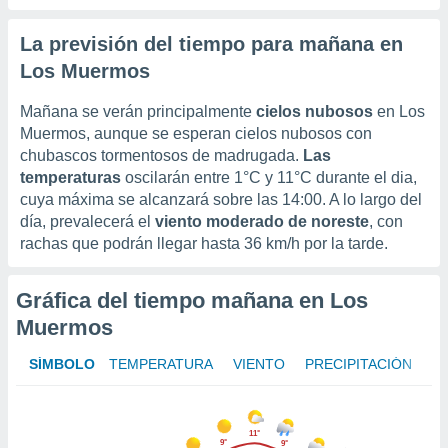
ento u
La previsión del tiempo para mañana en
 de datos
Los Muermos
er momento
ic en
o en
Mañana se verán principalmente
cielos nubosos
en Los
Muermos, aunque se esperan cielos nubosos con
 Cookies
en
chubascos tormentosos de madrugada.
Las
eb.
temperaturas
oscilarán entre
1°C
y
11°C
durante el dia,
cuya máxima se alcanzará sobre las 14:00. A lo largo del
y
día, prevalecerá el
viento moderado de noreste
, con
socios
rachas que podrán llegar hasta
36 km/h
por la tarde.
el
to de
Gráfica del tiempo mañana en Los
Muermos
la
 en un
SÍMBOLO
TEMPERATURA
VIENTO
PRECIPITACIÓN
 y/o acceder
 de datos
ara
 anuncios
11°
ar perfiles
9°
9°