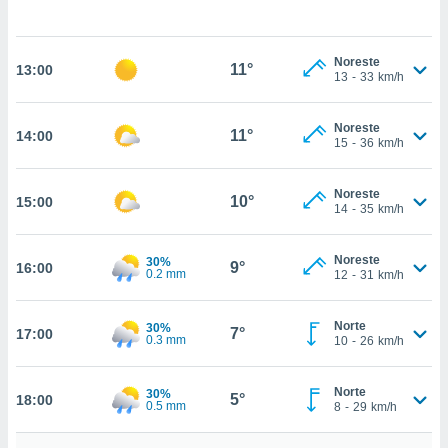
uedes
uestro sitio
ed.cl. En
Noreste
te
11°
13:00
13
-
33
km/h
 de que
talarán
e sean
Noreste
11°
14:00
para
15
-
36
km/h
a
por el sitio
Noreste
o se
10°
15:00
14
-
35
km/h
cookies para
nto ni para
Noreste
30%
9°
16:00
licidad o
0.2 mm
12
-
31
km/h
ado, aunque
Norte
30%
sualizar
7°
17:00
0.3 mm
10
-
26
km/h
general no
ada. Puedes
 instalación
Norte
30%
5°
18:00
y acceder a
0.5 mm
8
-
29
km/h
io web a
ste abono