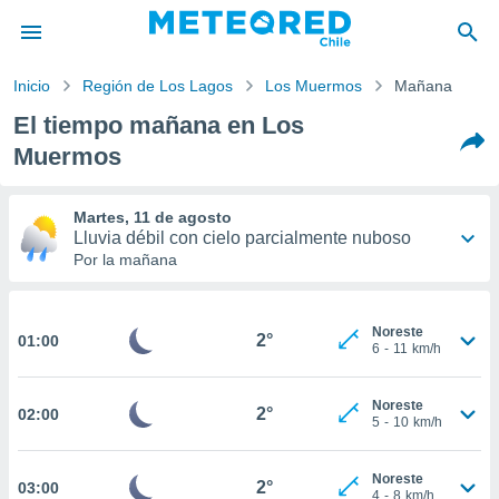
Inicio
Región de Los Lagos
Los Muermos
Mañana
privacidad
El tiempo mañana en Los
o de
Muermos
eteored.cl)
borado por
es para
Martes, 11 de agosto
ue la
Lluvia débil con cielo parcialmente nuboso
 que se
Por la mañana
e calidad.
eder a este
ediante las
11°
1°
opciones:
Noreste
2°
01:00
6
-
11
km/h
ookies y
-
Noreste
15
36
km/h
e forma
Noreste
2°
02:00
5
-
10
km/h
Probabilidad
40%
d digital
ada, basada
Noreste
mación
2°
03:00
4
-
8
km/h