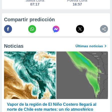
Salida Luna
Puesta Luna
 seleccionar
07:17
16:57
o.
calización
precisa e
Compartir predicción
ión mediante
, publicidad
dos,
Noticias
Últimas noticias
 publicidad
,
ón de
 desarrollo
s.
tros 1199
ios
Vapor de la región de El Niño Costero llegará al
norte de Chile este martes: un río atmosférico