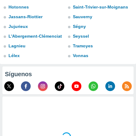
Hotonnes
Saint-Trivier-sur-Moignans
do en
 mismo.
Jassans-Riottier
Sauverny
sultar más
 en nuestra
Jujurieux
Ségny
 Cookies
y
L'Abergement-Clémenciat
Seyssel
ualquier
Lagnieu
Tramoyes
ento
 botón
Lélex
Vonnas
ación de
kies
 disponible
Síguenos
e nuestra
.
IVAMENTE,
as
 a cookies
 no aceptar
ón de