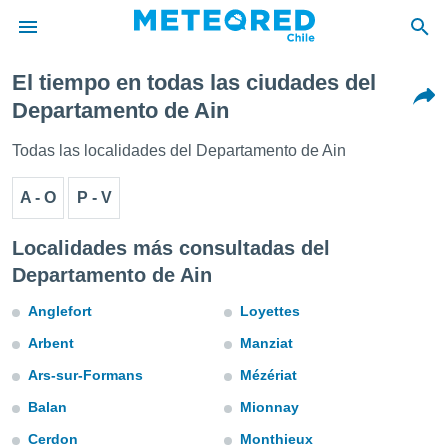
El tiempo en todas las ciudades del
privacidad
Departamento de Ain
o de
eteored.cl)
Todas las localidades del Departamento de Ain
borado por
es para
A - O
P - V
ue la
 que se
e calidad.
Localidades más consultadas del
eder a este
Departamento de Ain
ediante las
opciones:
Anglefort
Loyettes
ookies y
Arbent
Manziat
e forma
Ars-sur-Formans
Mézériat
d digital
Balan
Mionnay
ada, basada
mación
Cerdon
Monthieux