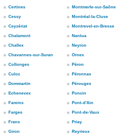
ediante
Certines
Montmerle-sur-Saône
ecnologías
nos permite
Cessy
Montréal-la-Cluse
estra
ara seguir
Ceyzériat
Montrevel-en-Bresse
e contenido
Chalamont
Nantua
stándares
ACEPTAR
sin coste.
Y
Challex
Neyron
CONTINUAR
 botón
Chavannes-sur-Suran
Ornex
continuar",
der a la
Collonges
Péron
CONFIGURACIÓN
ndo la
 de todas
Culoz
Péronnas
, ya sean
Dommartin
Pérouges
de nuestros
 nos
Echenevex
Poncin
 y análisis
Fareins
Pont-d'Ain
tamiento en
Farges
Pont-de-Vaux
b, así como
un perfil
Frans
Priay
para
ublicidad y
Giron
Reyrieux