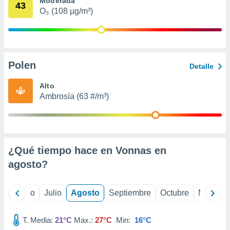
Moderada
 seleccionar
43
o.
O₃ (108 µg/m³)
calización
precisa e
ión mediante
Polen
, publicidad
Detalle
dos,
Alto
 publicidad
Ambrosía (63 #/m³)
,
ón de
 desarrollo
s.
¿Qué tiempo hace en Vonnas en
tros 1199
ios
agosto
?
yo
Junio
Julio
Agosto
Septiembre
Octubre
Noviemb
T. Media:
21°C
Max.:
27°C
Min:
16°C