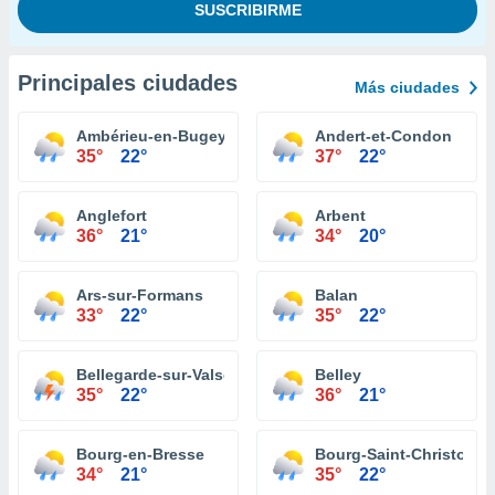
Principales ciudades
Más ciudades
Ambérieu-en-Bugey
Andert-et-Condon
35°
22°
37°
22°
Anglefort
Arbent
36°
21°
34°
20°
Ars-sur-Formans
Balan
33°
22°
35°
22°
Bellegarde-sur-Valserine
Belley
35°
22°
36°
21°
Bourg-en-Bresse
Bourg-Saint-Christophe
34°
21°
35°
22°