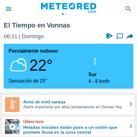
n
Vonnas
El Tiempo en Vonnas
privacidad
06:21
Domingo
...
o de
eteored.cl)
borado por
Parcialmente nuboso
es para
22°
ue la
 que se
e calidad.
Sur
eder a este
Sensación de 25°
4
8 km/h
ediante las
opciones:
ookies y
Aviso de nivel naranja
Alerta importante por altas temperaturas en Vonnas hoy
e forma
d digital
Última hora
ada, basada
Heladas iniciales darán paso a un ciclón que
promete lluvia en la zona central
mación