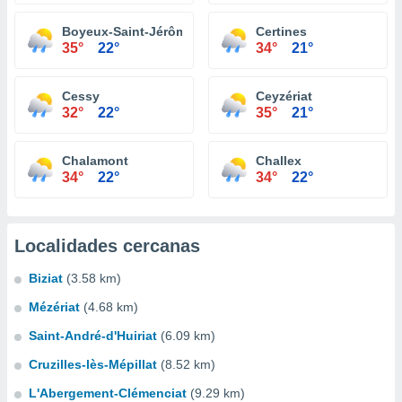
Boyeux-Saint-Jérôme
Certines
35°
22°
34°
21°
Cessy
Ceyzériat
32°
22°
35°
21°
Chalamont
Challex
34°
22°
34°
22°
Localidades cercanas
Biziat
(3.58 km)
Mézériat
(4.68 km)
Saint-André-d'Huiriat
(6.09 km)
Cruzilles-lès-Mépillat
(8.52 km)
L'Abergement-Clémenciat
(9.29 km)