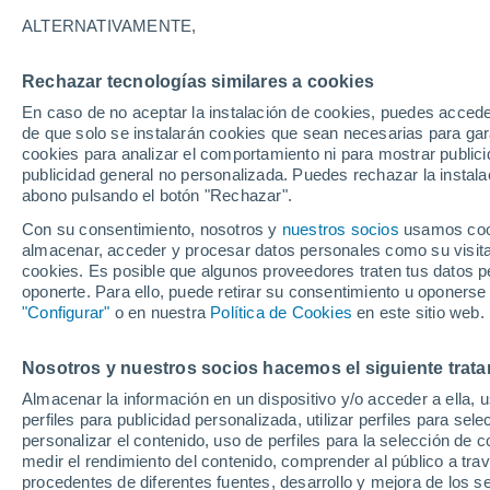
B - M
P - Y
ALTERNATIVAMENTE,
Localidades más consultadas de Cos
Rechazar tecnologías similares a cookies
Bégard
En caso de no aceptar la instalación de cookies, puedes accede
de que solo se instalarán cookies que sean necesarias para garan
Binic
cookies para analizar el comportamiento ni para mostrar publici
publicidad general no personalizada. Puedes rechazar la instala
Bourbriac
abono pulsando el botón "Rechazar".
Broons
Con su consentimiento, nosotros y
nuestros socios
usamos cooki
almacenar, acceder y procesar datos personales como su visita e
Callac
cookies. Es posible que algunos proveedores traten tus datos pe
oponerte. Para ello, puede retirar su consentimiento u oponerse
Calorguen
"Configurar"
o en nuestra
Política de Cookies
en este sitio web.
Coëtlogon
Nosotros y nuestros socios hacemos el siguiente trata
Coëtmieux
Almacenar la información en un dispositivo y/o acceder a ella, 
Collinée
perfiles para publicidad personalizada, utilizar perfiles para sele
personalizar el contenido, uso de perfiles para la selección de c
Corseul
medir el rendimiento del contenido, comprender al público a tra
procedentes de diferentes fuentes, desarrollo y mejora de los se