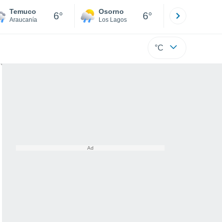
Temuco
Osorno
Puerto
6°
6°
Araucanía
Los Lagos
Los Lagos
°C