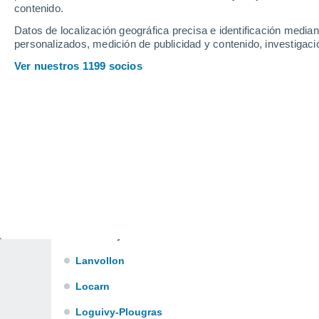
Fréhel
contenido.
Datos de localización geográfica precisa e identificación mediant
Guenroc
personalizados, medición de publicidad y contenido, investigació
Hénansal
Ver nuestros 1199 socios
Hillion
Jugon-les-Lacs
Lancieux
Langoat
Langrolay-sur-Rance
Lanmodez
Lanvallay
Lanvollon
Locarn
Loguivy-Plougras