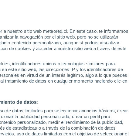
tas de Armor
Merdrignac
r a nuestro sitio web meteored.cl. En este caso, te informamos
tizar la navegación por el sitio web, pero no se utilizarán
Mûr-de-Bretagne
dad o contenido personalizado, aunque sí podrás visualizar
ción de cookies y acceder a nuestro sitio web a través de este
Penvénan
Peumerit-Quintin
es, identificadores únicos o tecnologías similares para
n este sitio web, las direcciones IP y los identificadores de
Plaintel
rsonales en virtud de un interés legítimo, algo a lo que puedes
 al tratamiento de datos en cualquier momento haciendo clic en
Plancoët
Planguenoual
miento de datos:
Plélo
uso de datos limitados para seleccionar anuncios básicos, crear
Plénée-Jugon
ccionar la publicidad personalizada, crear un perfil para
ontenido personalizado, medir el rendimiento de la publicidad,
Pleslin-Trigavou
vés de estadísticas o a través de la combinación de datos
rvicios, uso de datos limitados con el objetivo de seleccionar el