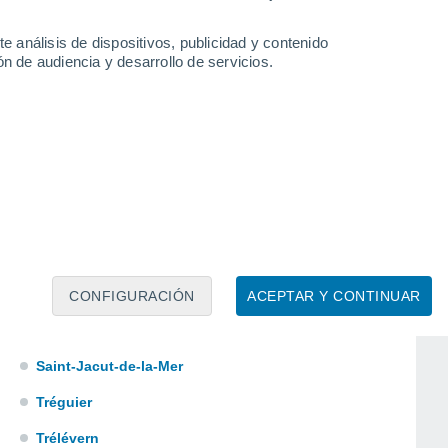
Plestin-les-Grèves
e análisis de dispositivos, publicidad y contenido
Pleudihen-sur-Rance
n de audiencia y desarrollo de servicios.
Plévenon
Plouasne
Plougrescant
Plurien
Plussulien
Quintin
Rostrenen
CONFIGURACIÓN
ACEPTAR Y CONTINUAR
Ruca
Saint-Jacut-de-la-Mer
Tréguier
Trélévern