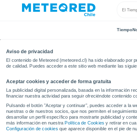
Tiempo
No
Aviso de privacidad
El contenido de Meteored (meteored.cl) ha sido elaborado por pr
de calidad. Puedes acceder a este sitio web mediante las sigui
Aceptar cookies y acceder de forma gratuita
Inicio
Francia
Bretaña
Costas de Armor
Loc
La publicidad digital personalizada, basada en la información r
financiar nuestra actividad para seguir ofreciéndote contenido c
El tiempo en todas las
Pulsando el botón "Aceptar y continuar", puedes acceder a la w
Armor
nuestras o de nuestros socios, que nos permiten el seguimiento
desarrollar un perfil específico para mostrarte publicidad y co
más información en nuestra
Política de Cookies
y retirar en cu
Todas las localidades de Costas de Armor
Configuración de cookies
que aparece disponible en el pie de n