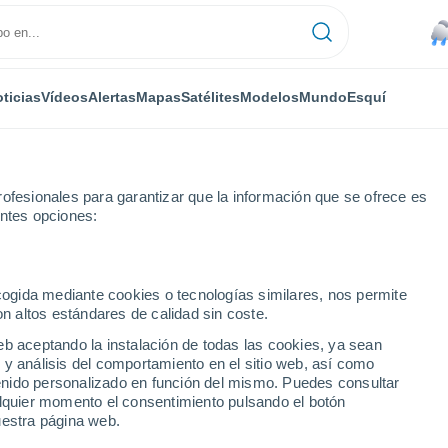
ticias
Vídeos
Alertas
Mapas
Satélites
Modelos
Mundo
Esquí
ofesionales para garantizar que la información que se ofrece es
entes opciones:
alidades
ecogida mediante cookies o tecnologías similares, nos permite
on altos estándares de calidad sin coste.
 ciudades de Costas de
eb aceptando la instalación de todas las cookies, ya sean
 y análisis del comportamiento en el sitio web, así como
ntenido personalizado en función del mismo. Puedes consultar
alquier momento el consentimiento pulsando el botón
uestra página web.