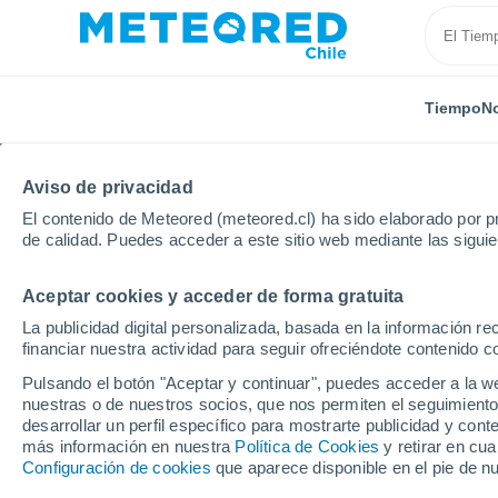
Tiempo
No
Aviso de privacidad
El contenido de Meteored (meteored.cl) ha sido elaborado por pr
de calidad. Puedes acceder a este sitio web mediante las sigui
Aceptar cookies y acceder de forma gratuita
Inicio
Francia
Bretaña
Costas de Armor
Ros
La publicidad digital personalizada, basada en la información r
financiar nuestra actividad para seguir ofreciéndote contenido c
El Tiempo en Rostrene
Pulsando el botón "Aceptar y continuar", puedes acceder a la w
nuestras o de nuestros socios, que nos permiten el seguimiento
16:16
Jueves
desarrollar un perfil específico para mostrarte publicidad y co
más información en nuestra
Política de Cookies
y retirar en cu
Configuración de cookies
que aparece disponible en el pie de n
Nubes y claros