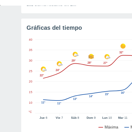
Luz diurna restante
6h 1m
Gráficas del tiempo
40
35
32°
30
29°
28°
27°
24°
25
22°
20
15
16°
15°
14°
13°
10
11°
11°
°C
Jue
6
Vie
7
Sáb
8
Dom
9
Lun
10
Mar
11
Máxima