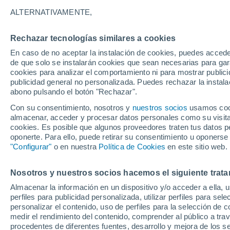
20°
ALTERNATIVAMENTE,
Rechazar tecnologías similares a cookies
Norte
En caso de no aceptar la instalación de cookies, puedes accede
Sensación de 20°
10
-
23 km
de que solo se instalarán cookies que sean necesarias para garan
cookies para analizar el comportamiento ni para mostrar publici
publicidad general no personalizada. Puedes rechazar la instala
abono pulsando el botón "Rechazar".
Última hora
La nieve sorprenderá al valle de Chile centro-
Con su consentimiento, nosotros y
nuestros socios
usamos cooki
este fin de semana
almacenar, acceder y procesar datos personales como su visita e
cookies. Es posible que algunos proveedores traten tus datos pe
Tiempo 1 - 7 días
Actualidad
Mapa de nubosidad
oponerte. Para ello, puede retirar su consentimiento u oponerse
"Configurar"
o en nuestra
Política de Cookies
en este sitio web.
Nosotros y nuestros socios hacemos el siguiente trata
Mañana
Sábado
D
Hoy
Almacenar la información en un dispositivo y/o acceder a ella, 
7 Ago
8 Ago
6 Ago
perfiles para publicidad personalizada, utilizar perfiles para sele
personalizar el contenido, uso de perfiles para la selección de c
medir el rendimiento del contenido, comprender al público a tra
procedentes de diferentes fuentes, desarrollo y mejora de los se