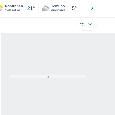
Rostrenen
Temuco
Osorno
21°
5°
Côtes-d´Armor
Araucanía
Los Lagos
°C