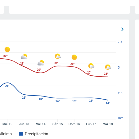
7.5
32°
29°
29°
29°
5
26°
25°
24°
21°
2.5
16°
15°
15°
14°
15°
14°
mm
Mié
12
Jue
13
Vie
14
Sáb
15
Dom
16
Lun
17
Mar
18
Mínima
Precipitación