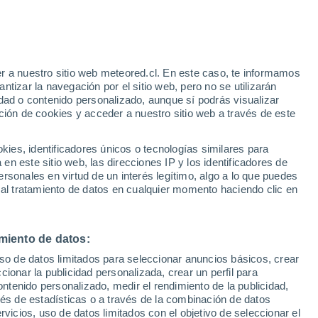
r a nuestro sitio web meteored.cl. En este caso, te informamos
/h
tizar la navegación por el sitio web, pero no se utilizarán
dad o contenido personalizado, aunque sí podrás visualizar
ción de cookies y acceder a nuestro sitio web a través de este
sur
es, identificadores únicos o tecnologías similares para
n este sitio web, las direcciones IP y los identificadores de
rsonales en virtud de un interés legítimo, algo a lo que puedes
Satélites
Modelos
 al tratamiento de datos en cualquier momento haciendo clic en
miento de datos:
omingo
Lunes
Martes
Miércoles
uso de datos limitados para seleccionar anuncios básicos, crear
9 Ago
10 Ago
11 Ago
12 Ago
ccionar la publicidad personalizada, crear un perfil para
ontenido personalizado, medir el rendimiento de la publicidad,
vés de estadísticas o a través de la combinación de datos
rvicios, uso de datos limitados con el objetivo de seleccionar el