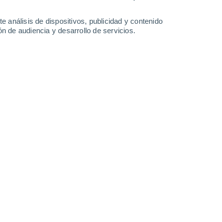
28°
/
14°
27°
/
15°
32°
/
16°
32°
/
21°
e análisis de dispositivos, publicidad y contenido
n de audiencia y desarrollo de servicios.
-
35
km/h
18
-
37
km/h
14
-
30
km/h
15
-
30
km/h
 agosto
Norte
4 Medio
10
-
23 km/h
FPS:
6-10
uboso
Norte
3 Medio
11
-
25 km/h
FPS:
6-10
uboso
Norte
1 Bajo
12
-
26 km/h
FPS:
no
uboso
Norte
1 Bajo
14
-
28 km/h
FPS:
no