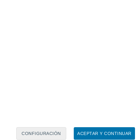
Calendario lunar
Lun
Mar
Mié
Jue
Vie
Sáb
Dom
6
7
8
9
10
11
12
13
14
15
16
17
18
19
CONFIGURACIÓN
ACEPTAR Y CONTINUAR