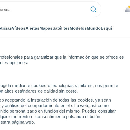
ticias
Vídeos
Alertas
Mapas
Satélites
Modelos
Mundo
Esquí
ofesionales para garantizar que la información que se ofrece es
entes opciones:
trenen
ecogida mediante cookies o tecnologías similares, nos permite
on altos estándares de calidad sin coste.
n
eb aceptando la instalación de todas las cookies, ya sean
 y análisis del comportamiento en el sitio web, así como
...
ntenido personalizado en función del mismo. Puedes consultar
alquier momento el consentimiento pulsando el botón
Por hora
uestra página web.
Cielos nubosos en las próximas
horas