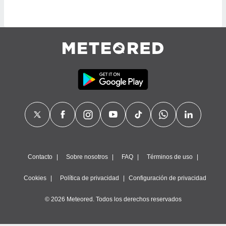
 botón
.
nto,
cios
kies,
ores únicos
as similares
nar,
rocesar
onales como
 este sitio
recciones IP
ficadores de
 posible
Contacto
Sobre nosotros
FAQ
Términos de uso
s
 traten tus
Cookies
Política de privacidad
Configuración de privacidad
nales en
 interés
© 2026 Meteored. Todos los derechos reservados
go a lo que
nerte. Para
retirar su