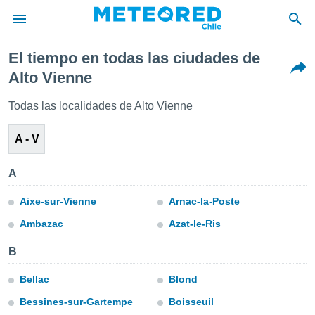
El tiempo en todas las ciudades de
privacidad
Alto Vienne
o de
eteored.cl)
Todas las localidades de Alto Vienne
borado por
es para
A - V
ue la
 que se
e calidad.
A
eder a este
ediante las
Aixe-sur-Vienne
Arnac-la-Poste
opciones:
Ambazac
Azat-le-Ris
ookies y
e forma
B
d digital
Bellac
Blond
ada, basada
Bessines-sur-Gartempe
Boisseuil
mación