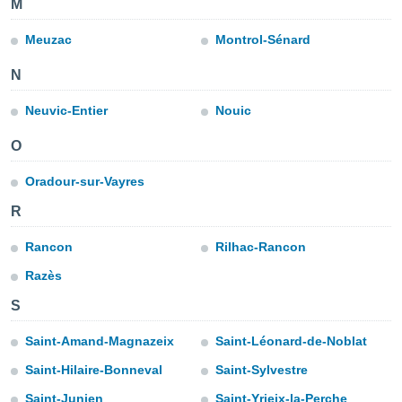
M
do en
Meuzac
Montrol-Sénard
 mismo.
sultar más
 en nuestra
N
 Cookies
y
ualquier
Neuvic-Entier
Nouic
ento
O
 botón
ación de
Oradour-sur-Vayres
kies
 disponible
R
e nuestra
.
Rancon
Rilhac-Rancon
Razès
IVAMENTE,
S
as
Saint-Amand-Magnazeix
Saint-Léonard-de-Noblat
 a cookies
Saint-Hilaire-Bonneval
Saint-Sylvestre
 no aceptar
ón de
Saint-Junien
Saint-Yrieix-la-Perche