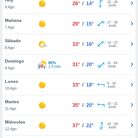
15
-
26
26°
/
14°
km/h
6 Ago
do en
 mismo.
sultar más
Mañana
17
-
30
29°
/
15°
 en nuestra
km/h
7 Ago
 Cookies
y
ualquier
Sábado
14
-
27
33°
/
16°
km/h
8 Ago
ento
 botón
ación de
Domingo
80%
11
-
44
31°
/
20°
kies
1.5 mm
km/h
9 Ago
 disponible
e nuestra
Lunes
8
-
16
.
33°
/
18°
km/h
10 Ago
IVAMENTE,
Martes
10
-
21
35°
/
20°
km/h
11 Ago
as
 a cookies
Miércoles
10
-
29
37°
/
22°
km/h
 no aceptar
12 Ago
ón de