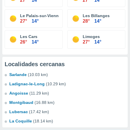
27°
14°
27°
14°
Le Palais-sur-Vienne
Les Billanges
27°
14°
28°
14°
Les Cars
Limoges
26°
14°
27°
14°
Localidades cercanas
Sarlande
(10.03 km)
Ladignac-le-Long
(10.29 km)
Angoisse
(11.29 km)
Montgibaud
(16.88 km)
Lubersac
(17.42 km)
La Coquille
(18.14 km)