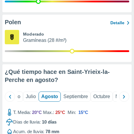
 seleccionar
o.
calización
precisa e
Polen
Detalle
ión mediante
Moderado
, publicidad
Gramíneas (28 #/m³)
dos,
 publicidad
,
ón de
¿Qué tiempo hace en Saint-Yrieix-la-
 desarrollo
s.
Perche en
agosto
?
tros 1199
ios
yo
Junio
Julio
Agosto
Septiembre
Octubre
Noviemb
T. Media:
20°C
Max.:
25°C
Min:
15°C
Días de lluvia:
10
días
Acum. de lluvia:
78 mm