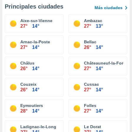
Principales ciudades
Más ciudades
Aixe-sur-Vienne
Ambazac
27°
14°
27°
13°
Arnac-la-Poste
Bellac
27°
14°
26°
14°
Châlus
Châteauneuf-la-Forêt
26°
14°
27°
14°
Couzeix
Cussac
26°
14°
27°
14°
Eymoutiers
Folles
28°
14°
27°
14°
Ladignac-le-Long
Le Dorat