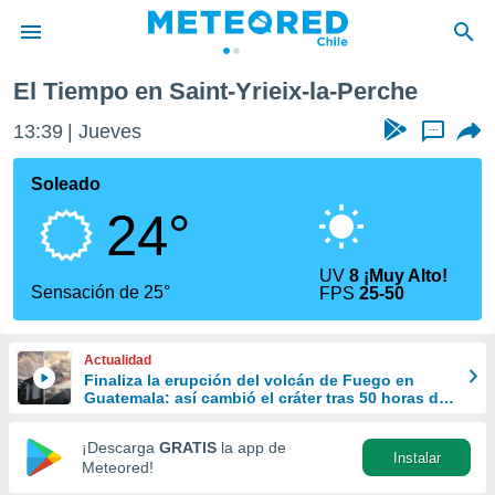
-la-Perche
El Tiempo en Saint-Yrieix-la-Perche
privacidad
13:39
Jueves
...
o de
eteored.cl)
borado por
Soleado
es para
24°
ue la
 que se
e calidad.
UV
8 ¡Muy Alto!
eder a este
Sensación de 25°
FPS
25-50
ediante las
opciones:
Actualidad
ookies y
Finaliza la erupción del volcán de Fuego en
e forma
Guatemala: así cambió el cráter tras 50 horas de
intensa actividad
d digital
¡Descarga
GRATIS
la app de
Instalar
ada, basada
Meteored!
mación