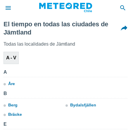
El tiempo en todas las ciudades de
privacidad
Jämtland
o de
eteored.cl)
Todas las localidades de Jämtland
borado por
es para
A - V
ue la
 que se
e calidad.
A
eder a este
ediante las
Åre
opciones:
B
ookies y
e forma
Berg
Bydalsfjällen
Bräcke
d digital
ada, basada
E
mación