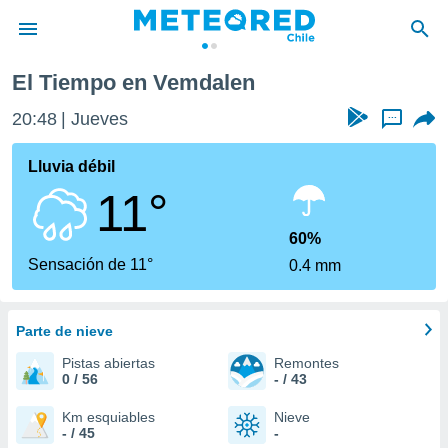
El Tiempo en Vemdalen
privacidad
20:48
Jueves
...
o de
eteored.cl)
borado por
Lluvia débil
es para
11°
ue la
 que se
e calidad.
60%
eder a este
Sensación de 11°
0.4 mm
ediante las
opciones:
Parte de nieve
ookies y
e forma
Pistas abiertas
Remontes
0 / 56
- / 43
d digital
ada, basada
Km esquiables
Nieve
- / 45
-
mación