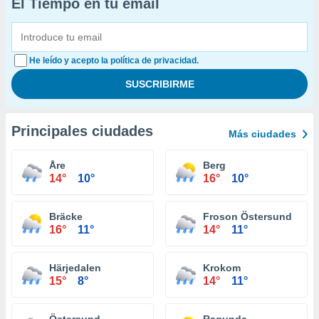
El Tiempo en tu email
He leído y acepto la política de privacidad.
Principales ciudades
Más ciudades
Åre
Berg
14°
10°
16°
10°
Bräcke
Froson Östersund
16°
11°
14°
11°
Härjedalen
Krokom
15°
8°
14°
11°