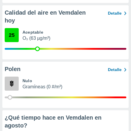
 seleccionar
o.
Calidad del aire en Vemdalen
Detalle
calización
hoy
precisa e
ión mediante
Aceptable
25
, publicidad
O₃ (63 µg/m³)
dos,
 publicidad
,
ón de
Polen
Detalle
 desarrollo
s.
Nulo
tros 1199
Gramíneas (0 #/m³)
ios
¿Qué tiempo hace en Vemdalen en
agosto
?