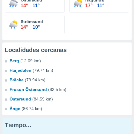
Östersund
Ragunda
14°
11°
17°
11°
Strömsund
14°
10°
Localidades cercanas
Berg
(12.09 km)
Härjedalen
(79.74 km)
Bräcke
(79.94 km)
Froson Östersund
(82.5 km)
Östersund
(84.59 km)
Ånge
(86.74 km)
Tiempo...