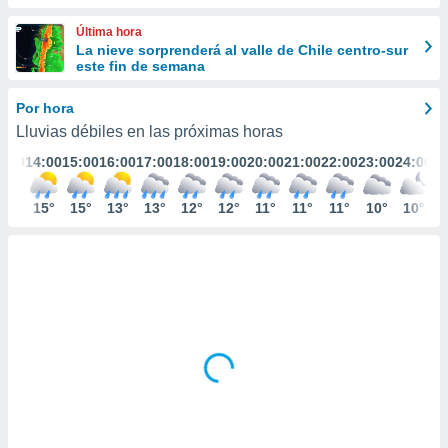
ediante
ecnologías
Última hora
nos permite
La nieve sorprenderá al valle de Chile centro-sur
estra
este fin de semana
ara seguir
e contenido
Por hora
stándares
ACEPTAR
Lluvias débiles en las próximas horas
sin coste.
Y
3:00
14:00
15:00
16:00
17:00
18:00
19:00
20:00
21:00
22:00
23:00
24:00
CONTINUAR
 botón
continuar",
der a la
14°
15°
15°
13°
13°
12°
12°
11°
11°
11°
10°
10°
CONFIGURACIÓN
ndo la
 de todas
, ya sean
de nuestros
 nos
 y análisis
tamiento en
b, así como
un perfil
para
ublicidad y