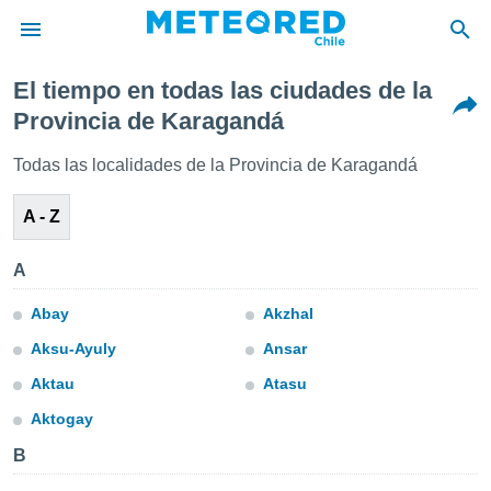
El tiempo en todas las ciudades de la
privacidad
Provincia de Karagandá
o de
eteored.cl)
Todas las localidades de la Provincia de Karagandá
borado por
es para
A - Z
ue la
 que se
e calidad.
A
eder a este
ediante las
Abay
Akzhal
opciones:
Aksu-Ayuly
Ansar
ookies y
Aktau
Atasu
e forma
Aktogay
d digital
B
ada, basada
mación