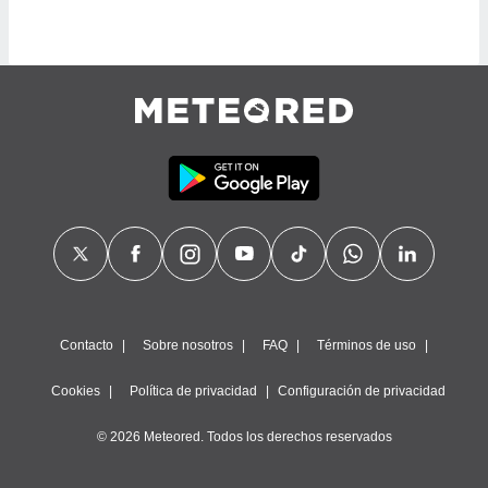
 botón
.
nto,
cios
kies,
ores únicos
as similares
nar,
rocesar
onales como
 este sitio
recciones IP
ficadores de
 posible
Contacto
Sobre nosotros
FAQ
Términos de uso
s
 traten tus
Cookies
Política de privacidad
Configuración de privacidad
nales en
 interés
© 2026 Meteored. Todos los derechos reservados
go a lo que
nerte. Para
retirar su