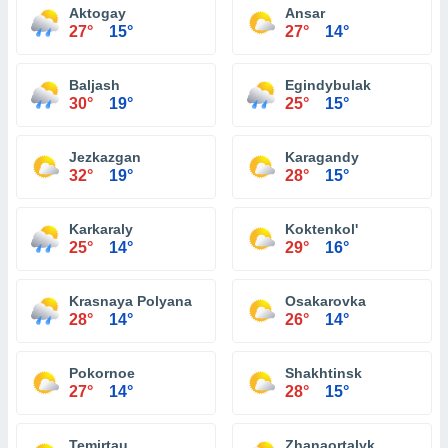
Aktogay
Ansar
27°
15°
27°
14°
Baljash
Egindybulak
30°
19°
25°
15°
Jezkazgan
Karagandy
32°
19°
28°
15°
Karkaraly
Koktenkol'
25°
14°
29°
16°
Krasnaya Polyana
Osakarovka
28°
14°
26°
14°
Pokornoe
Shakhtinsk
27°
14°
28°
15°
Temirtau
Zhanaortalyk