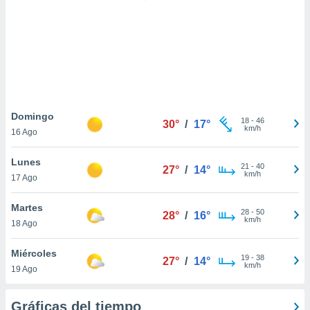
 botón
.
nto,
cios
kies,
ores únicos
Domingo
18
-
46
as similares
30°
/
17°
km/h
16 Ago
nar,
rocesar
Lunes
onales como
21
-
40
27°
/
14°
km/h
 este sitio
17 Ago
recciones IP
ficadores de
Martes
28
-
50
28°
/
16°
 posible
km/h
18 Ago
s
 traten tus
Miércoles
nales en
19
-
38
27°
/
14°
km/h
 interés
19 Ago
go a lo que
nerte. Para
Gráficas del tiempo
retirar su