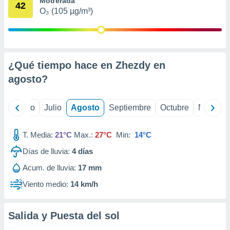
Moderada
 seleccionar
42
o.
O₃ (105 µg/m³)
calización
precisa e
ión mediante
¿Qué tiempo hace en Zhezdy en
, publicidad
agosto
?
dos,
 publicidad
,
yo
Junio
Julio
Agosto
Septiembre
Octubre
Noviemb
ón de
 desarrollo
s.
T. Media:
21°C
Max.:
27°C
Min:
14°C
tros 1199
Días de lluvia:
4
días
ios
Acum. de lluvia:
17 mm
Viento medio:
14 km/h
Salida y Puesta del sol