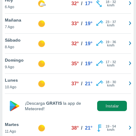
18
-
32
32°
/
17°
km/h
6 Ago
do en
 mismo.
sultar más
Mañana
23
-
37
33°
/
19°
 en nuestra
km/h
7 Ago
 Cookies
y
ualquier
Sábado
19
-
36
32°
/
19°
km/h
8 Ago
ento
 botón
ación de
Domingo
17
-
32
35°
/
19°
kies
km/h
9 Ago
 disponible
e nuestra
Lunes
18
-
30
.
37°
/
21°
km/h
10 Ago
IVAMENTE,
¡Descarga
GRATIS
la app de
Instalar
Meteored!
as
 a cookies
Martes
 no aceptar
19
-
54
38°
/
21°
km/h
11 Ago
ón de