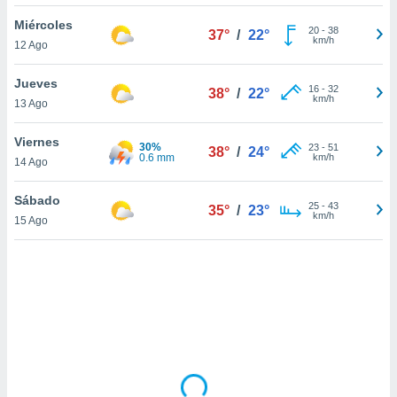
uedes
uestro sitio
Miércoles
20
-
38
37°
/
22°
ed.cl. En
km/h
12 Ago
te
 de que
Jueves
talarán
16
-
32
38°
/
22°
km/h
13 Ago
e sean
para
a
Viernes
30%
23
-
51
38°
/
24°
por el sitio
0.6 mm
km/h
14 Ago
o se
cookies para
Sábado
25
-
43
35°
/
23°
km/h
15 Ago
nto ni para
licidad o
ado, aunque
sualizar
general no
ada. Puedes
 instalación
y acceder a
io web a
ste abono