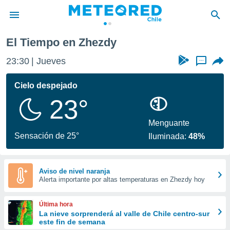
El Tiempo en Zhezdy
privacidad
23:30
Jueves
...
o de
eteored.cl)
borado por
Cielo despejado
es para
23°
ue la
 que se
e calidad.
Menguante
eder a este
Sensación de 25°
Iluminada:
48%
ediante las
opciones:
ookies y
Aviso de nivel naranja
Alerta importante por altas temperaturas en Zhezdy hoy
e forma
d digital
Última hora
ada, basada
La nieve sorprenderá al valle de Chile centro-sur
este fin de semana
mación