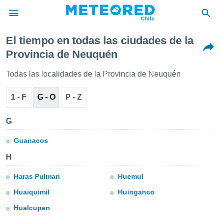
El tiempo en todas las ciudades de la
privacidad
Provincia de Neuquén
o de
eteored.cl)
Todas las localidades de la Provincia de Neuquén
borado por
es para
1 - F
G - O
P - Z
ue la
 que se
e calidad.
G
eder a este
ediante las
Guanacos
opciones:
H
ookies y
e forma
Haras Pulmari
Huemul
Huaiquimil
Huinganco
d digital
ada, basada
Hualcupen
mación