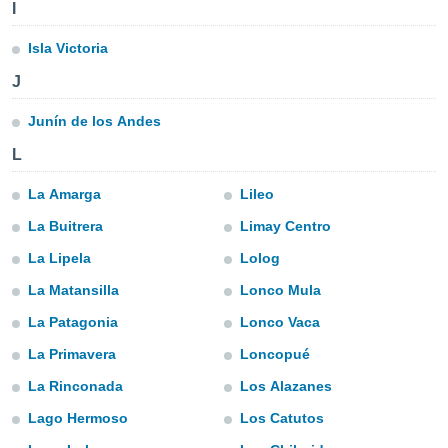
ediante
I
ecnologías
nos permite
Isla Victoria
estra
J
ara seguir
e contenido
stándares
Junín de los Andes
ACEPTAR
sin coste.
Y
L
CONTINUAR
 botón
continuar",
La Amarga
Lileo
der a la
CONFIGURACIÓN
La Buitrera
Limay Centro
ndo la
 de todas
La Lipela
Lolog
, ya sean
de nuestros
La Matansilla
Lonco Mula
 nos
La Patagonia
Lonco Vaca
 y análisis
La Primavera
Loncopué
tamiento en
b, así como
La Rinconada
Los Alazanes
un perfil
para
Lago Hermoso
Los Catutos
ublicidad y