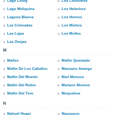
Lago Lolog
Los Chihuidos
do en
Lago Meliquina
Los Helechos
 mismo.
sultar más
Laguna Blanca
Los Hornos
 en nuestra
Las Coloradas
Los Miches
 Cookies
y
ualquier
Las Lajas
Los Molles
ento
Las Ovejas
 botón
M
ación de
kies
 disponible
Malleo
Mallin Quemado
e nuestra
Mallin De Los Caballos
Manzano Amargo
.
Mallin Del Muerto
Mari Menuco
IVAMENTE,
Mallin Del Rubio
Mariano Moreno
Mallin Del Toro
Moquehue
as
 a cookies
N
 no aceptar
ón de
Nahuel Huapi
Naunauco