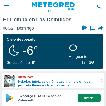
El Tiempo en Los Chihuidos
privacidad
06:52
Domingo
...
o de
eteored.cl)
borado por
Cielo despejado
es para
-6°
ue la
 que se
e calidad.
Menguante
eder a este
Sensación de -8°
Iluminada:
13%
ediante las
opciones:
Última hora
ookies y
Heladas iniciales darán paso a un ciclón que
e forma
promete lluvia en la zona central
d digital
¡Descarga
GRATIS
la app de
Instalar
ada, basada
Meteored!
mación