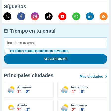
Síguenos
El Tiempo en tu email
He leído y acepto la política de privacidad.
Principales ciudades
Más ciudades
Aluminé
Andacollo
1°
-8°
-1°
-8°
Añelo
Auquinco
7°
-1°
-2°
-5°