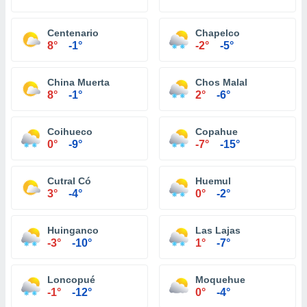
Centenario
Chapelco
8°
-1°
-2°
-5°
China Muerta
Chos Malal
8°
-1°
2°
-6°
Coihueco
Copahue
0°
-9°
-7°
-15°
Cutral Có
Huemul
3°
-4°
0°
-2°
Huinganco
Las Lajas
-3°
-10°
1°
-7°
Loncopué
Moquehue
-1°
-12°
0°
-4°