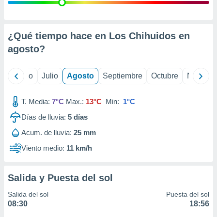
 seleccionar
o.
calización
precisa e
¿Qué tiempo hace en Los Chihuidos en
ión mediante
agosto
?
, publicidad
yo
Junio
Julio
Agosto
Septiembre
Octubre
Noviemb
dos,
 publicidad
,
T. Media:
7°C
Max.:
13°C
Min:
1°C
ón de
Días de lluvia:
5
días
 desarrollo
s.
Acum. de lluvia:
25 mm
tros 1199
Viento medio:
11 km/h
ios
Salida y Puesta del sol
Salida del sol
Puesta del sol
08:30
18:56