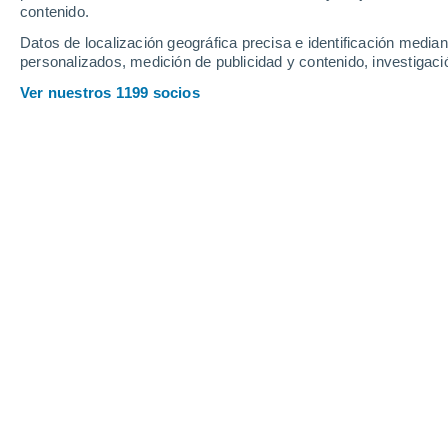
contenido.
G
Datos de localización geográfica precisa e identificación mediant
personalizados, medición de publicidad y contenido, investigació
Глазаниха
Ver nuestros 1199 socios
I
Ильинско-Подомское
K
Каргополь
Кеврола
L
Лешуконское
M
Макаровская