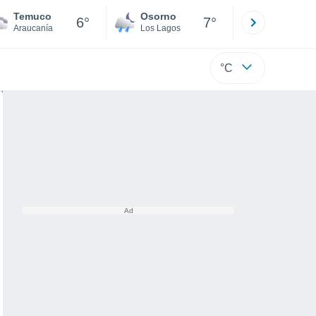
Temuco
Osorno
Puerto
6°
7°
Araucanía
Los Lagos
Los Lagos
°C