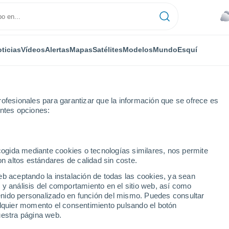
ticias
Vídeos
Alertas
Mapas
Satélites
Modelos
Mundo
Esquí
ofesionales para garantizar que la información que se ofrece es
entes opciones:
ecogida mediante cookies o tecnologías similares, nos permite
on altos estándares de calidad sin coste.
 ciudades del Óblast de
eb aceptando la instalación de todas las cookies, ya sean
 y análisis del comportamiento en el sitio web, así como
ntenido personalizado en función del mismo. Puedes consultar
alquier momento el consentimiento pulsando el botón
uestra página web.