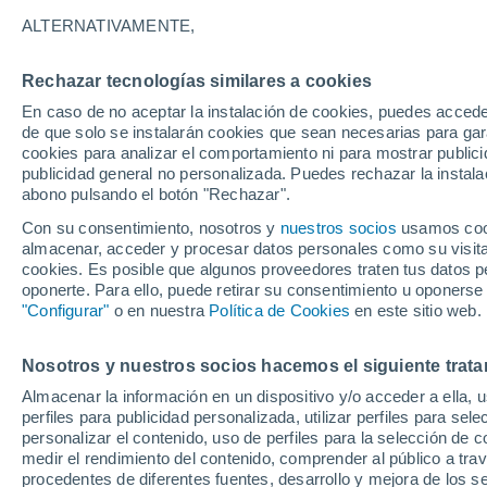
A - V
ALTERNATIVAMENTE,
A
Rechazar tecnologías similares a cookies
Аксеновская
En caso de no aceptar la instalación de cookies, puedes accede
de que solo se instalarán cookies que sean necesarias para garan
Яреньга
cookies para analizar el comportamiento ni para mostrar publici
publicidad general no personalizada. Puedes rechazar la instala
B
abono pulsando el botón "Rechazar".
Con su consentimiento, nosotros y
Бычье
nuestros socios
usamos cooki
almacenar, acceder y procesar datos personales como su visita e
C
cookies. Es posible que algunos proveedores traten tus datos pe
oponerte. Para ello, puede retirar su consentimiento u oponerse
"Configurar"
o en nuestra
Política de Cookies
en este sitio web.
Черемушский
E
Nosotros y nuestros socios hacemos el siguiente trata
Еменьга
Almacenar la información en un dispositivo y/o acceder a ella, 
perfiles para publicidad personalizada, utilizar perfiles para sele
F
personalizar el contenido, uso de perfiles para la selección de c
medir el rendimiento del contenido, comprender al público a tra
procedentes de diferentes fuentes, desarrollo y mejora de los se
Фоминская