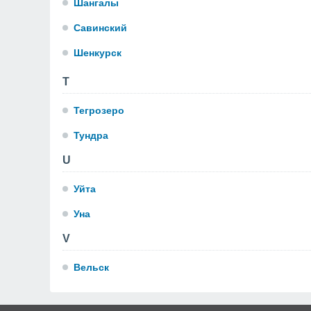
Шангалы
Савинский
Шенкурск
T
Тегрозеро
Тундра
U
Уйта
Уна
V
Вельск