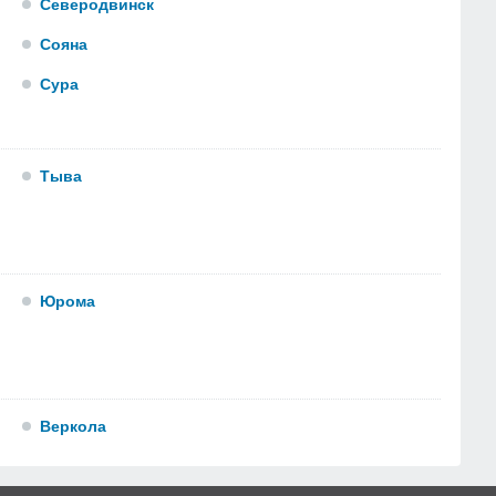
Северодвинск
Сояна
Сура
Тыва
Юрома
Веркола