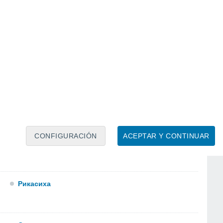
Мирный
Онега
Пурнема
CONFIGURACIÓN
ACEPTAR Y CONTINUAR
Рикасиха