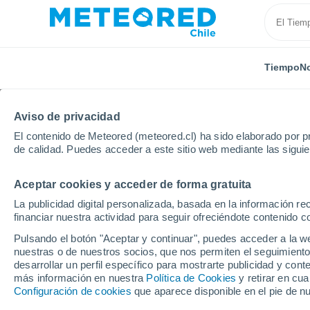
Tiempo
No
Aviso de privacidad
El contenido de Meteored (meteored.cl) ha sido elaborado por pr
de calidad. Puedes acceder a este sitio web mediante las sigui
Aceptar cookies y acceder de forma gratuita
Inicio
Rusia
Óblast de Arjángelsk
Localidades
La publicidad digital personalizada, basada en la información r
financiar nuestra actividad para seguir ofreciéndote contenido c
El tiempo en todas las
Pulsando el botón "Aceptar y continuar", puedes acceder a la w
Arjángelsk
nuestras o de nuestros socios, que nos permiten el seguimiento
desarrollar un perfil específico para mostrarte publicidad y co
más información en nuestra
Política de Cookies
y retirar en cu
Todas las localidades del Óblast de Arjángelsk
Configuración de cookies
que aparece disponible en el pie de n