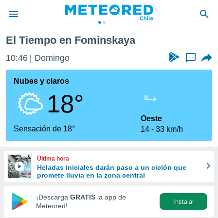
El Tiempo en Fominskaya
privacidad
10:46
Domingo
...
o de
eteored.cl)
borado por
Nubes y claros
es para
18°
ue la
 que se
e calidad.
Oeste
eder a este
Sensación de 18°
14
33 km/h
ediante las
opciones:
Última hora
ookies y
Heladas iniciales darán paso a un ciclón que
e forma
promete lluvia en la zona central
d digital
¡Descarga
GRATIS
la app de
Instalar
ada, basada
Meteored!
mación