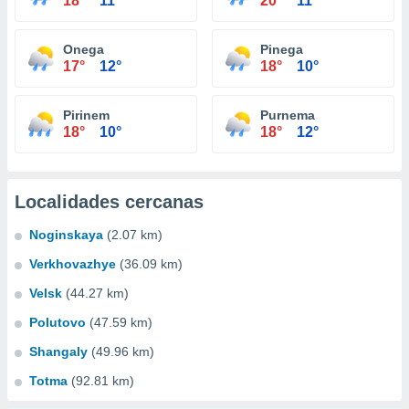
18°
11°
20°
11°
Onega
Pinega
17°
12°
18°
10°
Pirinem
Purnema
18°
10°
18°
12°
Localidades cercanas
Noginskaya
(2.07 km)
Verkhovazhye
(36.09 km)
Velsk
(44.27 km)
Polutovo
(47.59 km)
Shangaly
(49.96 km)
Totma
(92.81 km)