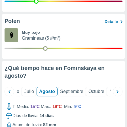
 seleccionar
o.
calización
precisa e
Polen
Detalle
ión mediante
Muy bajo
, publicidad
Gramíneas (5 #/m³)
dos,
 publicidad
,
ón de
¿Qué tiempo hace en Fominskaya en
 desarrollo
s.
agosto
?
tros 1199
ios
yo
Junio
Julio
Agosto
Septiembre
Octubre
Noviemb
T. Media:
15°C
Max.:
19°C
Min:
9°C
Días de lluvia:
14
días
Acum. de lluvia:
82 mm