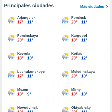
Principales ciudades
Más ciudades
Arjángelsk
Fominsk
17°
11°
20°
11°
Fominskaya
Kargopol
20°
11°
18°
11°
Kevrola
Kotlas
18°
10°
20°
12°
Leshukonskoye
Meledinskaya
17°
11°
20°
10°
Mezen
Mirny
18°
9°
18°
10°
Novodvinsk
Oktyabrsky