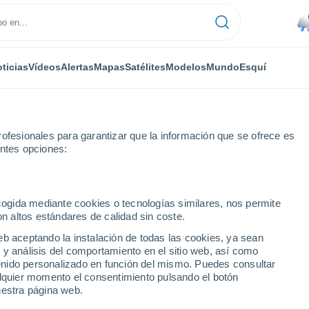
ticias
Vídeos
Alertas
Mapas
Satélites
Modelos
Mundo
Esquí
ofesionales para garantizar que la información que se ofrece es
entes opciones:
ecogida mediante cookies o tecnologías similares, nos permite
on altos estándares de calidad sin coste.
 ciudades del Óblast de
eb aceptando la instalación de todas las cookies, ya sean
 y análisis del comportamiento en el sitio web, así como
ntenido personalizado en función del mismo. Puedes consultar
alquier momento el consentimiento pulsando el botón
uestra página web.