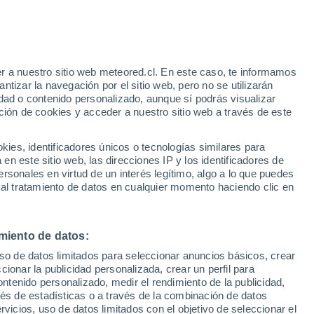
Апатиты
r a nuestro sitio web meteored.cl. En este caso, te informamos
tizar la navegación por el sitio web, pero no se utilizarán
dad o contenido personalizado, aunque sí podrás visualizar
ción de cookies y acceder a nuestro sitio web a través de este
es, identificadores únicos o tecnologías similares para
n este sitio web, las direcciones IP y los identificadores de
rsonales en virtud de un interés legítimo, algo a lo que puedes
 al tratamiento de datos en cualquier momento haciendo clic en
Ковдор
Кузомень
miento de datos:
uso de datos limitados para seleccionar anuncios básicos, crear
ccionar la publicidad personalizada, crear un perfil para
ontenido personalizado, medir el rendimiento de la publicidad,
vés de estadísticas o a través de la combinación de datos
Луостари
rvicios, uso de datos limitados con el objetivo de seleccionar el