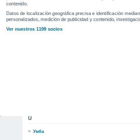
contenido.
M
Datos de localización geográfica precisa e identificación mediant
personalizados, medición de publicidad y contenido, investigació
Мончегорск
Ver nuestros 1199 socios
N
Никель
R
Риколатва
T
Териберка
Тулома
U
Умба