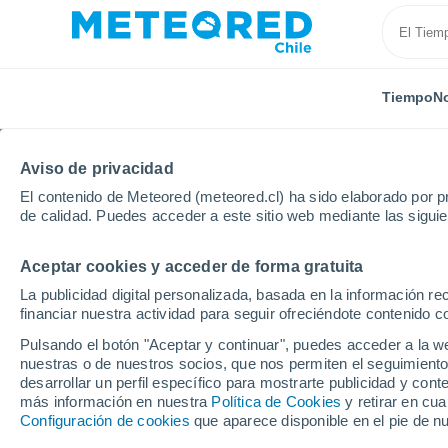
Tiempo
No
Aviso de privacidad
El contenido de Meteored (meteored.cl) ha sido elaborado por pr
de calidad. Puedes acceder a este sitio web mediante las sigui
Aceptar cookies y acceder de forma gratuita
Inicio
Rusia
Óblast de Múrmansk
Localidades
La publicidad digital personalizada, basada en la información r
financiar nuestra actividad para seguir ofreciéndote contenido c
El tiempo en todas las
Pulsando el botón "Aceptar y continuar", puedes acceder a la w
Múrmansk
nuestras o de nuestros socios, que nos permiten el seguimiento
desarrollar un perfil específico para mostrarte publicidad y co
más información en nuestra
Política de Cookies
y retirar en cu
Todas las localidades del Óblast de Múrmansk
Configuración de cookies
que aparece disponible en el pie de n