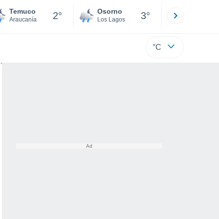
Temuco
Osorno
Puerto
2°
3°
Araucanía
Los Lagos
Los Lagos
°C