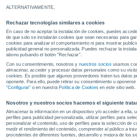
A - Z
ALTERNATIVAMENTE,
A
Rechazar tecnologías similares a cookies
Африканда
En caso de no aceptar la instalación de cookies, puedes accede
de que solo se instalarán cookies que sean necesarias para garan
Алакуртти
cookies para analizar el comportamiento ni para mostrar publici
publicidad general no personalizada. Puedes rechazar la instala
B
abono pulsando el botón "Rechazar".
Con su consentimiento, nosotros y
Белое Море
nuestros socios
usamos cooki
almacenar, acceder y procesar datos personales como su visita e
K
cookies. Es posible que algunos proveedores traten tus datos pe
oponerte. Para ello, puede retirar su consentimiento u oponerse
"Configurar"
o en nuestra
Política de Cookies
en este sitio web.
Кандалакша
Каневка
Nosotros y nuestros socios hacemos el siguiente trata
Кола
Almacenar la información en un dispositivo y/o acceder a ella, 
perfiles para publicidad personalizada, utilizar perfiles para sele
L
personalizar el contenido, uso de perfiles para la selección de c
medir el rendimiento del contenido, comprender al público a tra
Ловозеро
procedentes de diferentes fuentes, desarrollo y mejora de los se