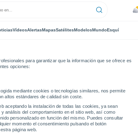
ticias
Vídeos
Alertas
Mapas
Satélites
Modelos
Mundo
Esquí
ofesionales para garantizar que la información que se ofrece es
entes opciones:
ecogida mediante cookies o tecnologías similares, nos permite
on altos estándares de calidad sin coste.
eb aceptando la instalación de todas las cookies, ya sean
 y análisis del comportamiento en el sitio web, así como
...
ntenido personalizado en función del mismo. Puedes consultar
alquier momento el consentimiento pulsando el botón
Por hora
uestra página web.
Cielos cubiertos en las próximas
horas