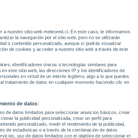
r a nuestro sitio web meteored.cl. En este caso, te informamos
tizar la navegación por el sitio web, pero no se utilizarán
dad o contenido personalizado, aunque sí podrás visualizar
ción de cookies y acceder a nuestro sitio web a través de este
uvias
es, identificadores únicos o tecnologías similares para
n este sitio web, las direcciones IP y los identificadores de
rsonales en virtud de un interés legítimo, algo a lo que puedes
ites
Modelos
 al tratamiento de datos en cualquier momento haciendo clic en
miento de datos:
Martes
Miércoles
Jueves
Viernes
uso de datos limitados para seleccionar anuncios básicos, crear
11 Ago
12 Ago
13 Ago
14 Ago
ccionar la publicidad personalizada, crear un perfil para
ontenido personalizado, medir el rendimiento de la publicidad,
vés de estadísticas o a través de la combinación de datos
rvicios, uso de datos limitados con el objetivo de seleccionar el
90%