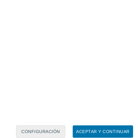
Calendario lunar
Lun
Mar
Mié
Jue
Vie
Sáb
Dom
8
9
10
11
12
13
14
15
16
17
18
19
20
21
CONFIGURACIÓN
ACEPTAR Y CONTINUAR