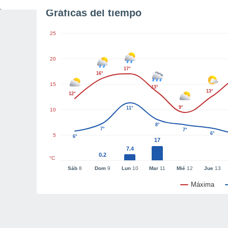
Gráficas del tiempo
25
20
17°
16°
15
13°
13°
12°
9°
11°
10
8°
7°
7°
6°
5
6°
17
7.4
0.2
°C
Sáb
8
Dom
9
Lun
10
Mar
11
Mié
12
Jue
13
Máxima