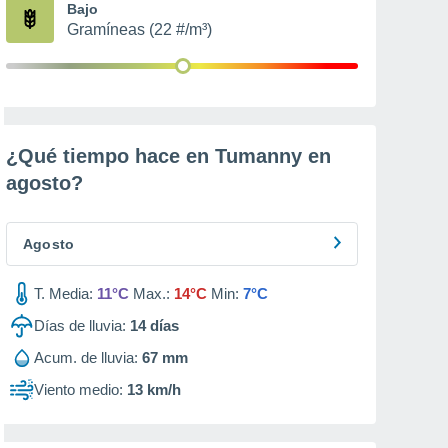
Bajo
Gramíneas (22 #/m³)
¿Qué tiempo hace en Tumanny en
agosto
?
Agosto
T. Media:
11°C
Max.:
14°C
Min:
7°C
Días de lluvia:
14
días
Acum. de lluvia:
67 mm
Viento medio:
13 km/h