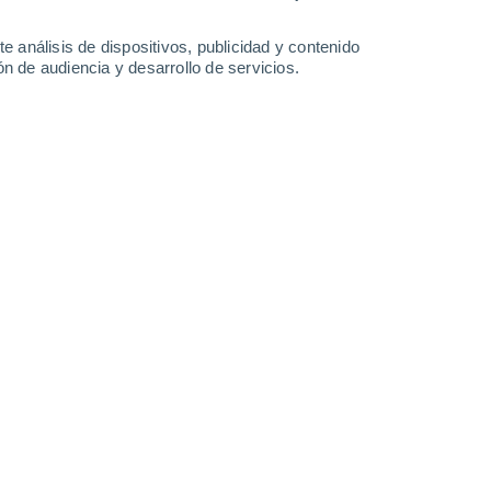
17 mm
13°
/
8°
9°
/
7°
13°
/
6°
16°
/
5°
e análisis de dispositivos, publicidad y contenido
n de audiencia y desarrollo de servicios.
-
42
km/h
24
-
44
km/h
17
-
34
km/h
16
-
27
km/h
agosto
 nuboso
Sur
2 Bajo
1°
3
-
11 km/h
FPS:
no
 nuboso
Sur
2 Bajo
1°
3
-
11 km/h
FPS:
no
 nuboso
Sur
2 Bajo
1°
4
-
12 km/h
FPS:
no
 nuboso
Suroeste
1 Bajo
2°
5
-
13 km/h
FPS:
no