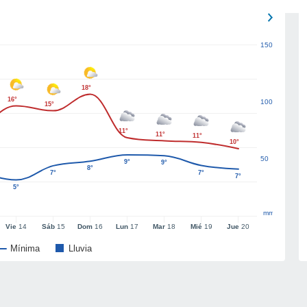
150
18°
16°
100
15°
11°
11°
11°
10°
50
9°
9°
8°
7°
7°
7°
5°
mm
Vie
14
Sáb
15
Dom
16
Lun
17
Mar
18
Mié
19
Jue
20
Mínima
Lluvia