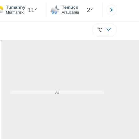
Tumanny
Temuco
Osorno
11°
2°
Múrmansk
Araucanía
Los Lagos
°C