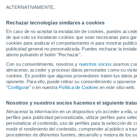
11°
ALTERNATIVAMENTE,
Rechazar tecnologías similares a cookies
Sur
En caso de no aceptar la instalación de cookies, puedes accede
Sensación de 11°
3
-
11 km/h
de que solo se instalarán cookies que sean necesarias para garan
cookies para analizar el comportamiento ni para mostrar publici
publicidad general no personalizada. Puedes rechazar la instala
abono pulsando el botón "Rechazar".
Última hora
Condiciones climáticas de agosto en Chile: ll
Con su consentimiento, nosotros y
nuestros socios
usamos cooki
abundantes y temperaturas inusuales
almacenar, acceder y procesar datos personales como su visita e
cookies. Es posible que algunos proveedores traten tus datos pe
Tiempo 1 - 7 días
Actualidad
Mapa de lluvia
Satél
oponerte. Para ello, puede retirar su consentimiento u oponerse
"Configurar"
o en nuestra
Política de Cookies
en este sitio web.
Nosotros y nuestros socios hacemos el siguiente trata
Mañana
Lunes
Hoy
Almacenar la información en un dispositivo y/o acceder a ella, 
9 Ago
10 Ago
8 Ago
perfiles para publicidad personalizada, utilizar perfiles para sele
personalizar el contenido, uso de perfiles para la selección de c
medir el rendimiento del contenido, comprender al público a tra
procedentes de diferentes fuentes, desarrollo y mejora de los se
60%
80%