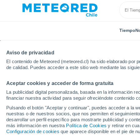
Tiempo
No
Aviso de privacidad
El contenido de Meteored (meteored.cl) ha sido elaborado por pr
de calidad. Puedes acceder a este sitio web mediante las sigui
Aceptar cookies y acceder de forma gratuita
Inicio
Rusia
Óblast de Múrmansk
Tumanny
La publicidad digital personalizada, basada en la información r
financiar nuestra actividad para seguir ofreciéndote contenido c
El Tiempo en Tumanny
Pulsando el botón "Aceptar y continuar", puedes acceder a la w
nuestras o de nuestros socios, que nos permiten el seguimiento
13:14
Sábado
desarrollar un perfil específico para mostrarte publicidad y co
más información en nuestra
Política de Cookies
y retirar en cu
Configuración de cookies
que aparece disponible en el pie de n
Parcialmente nuboso