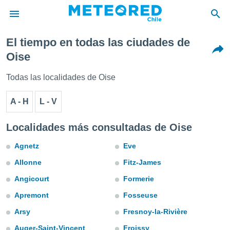
El tiempo en todas las ciudades de
privacidad
Oise
o de
eteored.cl)
Todas las localidades de Oise
borado por
es para
A - H
L - V
ue la
 que se
e calidad.
Localidades más consultadas de Oise
eder a este
ediante las
Agnetz
Eve
opciones:
Allonne
Fitz-James
ookies y
Angicourt
Formerie
e forma
Apremont
Fosseuse
d digital
Arsy
Fresnoy-la-Rivière
ada, basada
mación
Auger-Saint-Vincent
Froissy