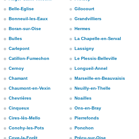
ediante
ecnologías
Belle-Eglise
Gilocourt
nos permite
Bonneuil-les-Eaux
Grandvilliers
estra
ara seguir
Boran-sur-Oise
Hermes
e contenido
stándares
Bulles
La Chapelle-en-Serval
ACEPTAR
sin coste.
Y
Carlepont
Lassigny
CONTINUAR
 botón
Catillon-Fumechon
Le Plessis-Belleville
continuar",
der a la
CONFIGURACIÓN
Cernoy
Longueil-Annel
ndo la
 de todas
Chamant
Marseille-en-Beauvaisis
, ya sean
de nuestros
Chaumont-en-Vexin
Neuilly-en-Thelle
 nos
Chevrières
Noailles
 y análisis
Cinqueux
Ons-en-Bray
tamiento en
b, así como
Cires-lès-Mello
Pierrefonds
un perfil
Conchy-les-Pots
Ponchon
para
ublicidad y
Coye-la-Forêt
Précy-sur-Oise