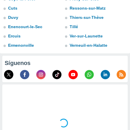
do en
Cuts
Ressons-sur-Matz
 mismo.
Duvy
Thiers-sur-Thève
sultar más
 en nuestra
Enencourt-le-Sec
Tillé
 Cookies
y
ualquier
Ercuis
Ver-sur-Launette
Ermenonville
Verneuil-en-Halatte
ento
 botón
ación de
Síguenos
kies
 disponible
e nuestra
.
IVAMENTE,
as
 a cookies
 no aceptar
ón de