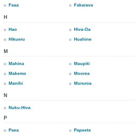
ediante
Faaa
Fakarava
ecnologías
nos permite
H
estra
ara seguir
Hao
Hiva-Oa
e contenido
stándares
Hikueru
Huahine
ACEPTAR
sin coste.
Y
M
CONTINUAR
 botón
continuar",
Mahina
Maupiti
der a la
CONFIGURACIÓN
ndo la
Makemo
Moorea
 de todas
, ya sean
Manihi
Mururoa
de nuestros
 nos
N
 y análisis
Nuku-Hiva
tamiento en
b, así como
P
un perfil
para
Paea
Papeete
ublicidad y