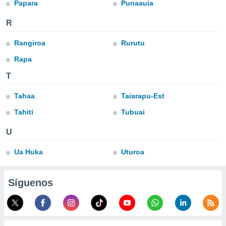
Papara
Punaauia
do en
 mismo.
R
sultar más
 en nuestra
Rangiroa
Rurutu
 Cookies
y
Rapa
ualquier
T
ento
 botón
Tahaa
Taiarapu-Est
ación de
kies
Tahiti
Tubuai
 disponible
e nuestra
U
.
Ua Huka
Uturoa
IVAMENTE,
Síguenos
as
 a cookies
 no aceptar
ón de