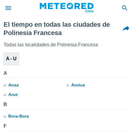
El tiempo en todas las ciudades de
privacidad
Polinesia Francesa
o de
eteored.cl)
Todas las localidades de Polinesia Francesa
borado por
es para
A - U
ue la
 que se
e calidad.
A
eder a este
ediante las
Anaa
Arutua
opciones:
Arue
ookies y
e forma
B
Bora-Bora
d digital
ada, basada
F
mación