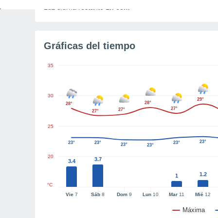
Luz diurna restante
1h 53m
Gráficas del tiempo
35
30
29°
28°
28°
27°
27°
27°
25
23°
23°
23°
23°
23°
23°
20
3.7
3.4
1.2
1
°C
Vie
7
Sáb
8
Dom
9
Lun
10
Mar
11
Mié
12
Máxima