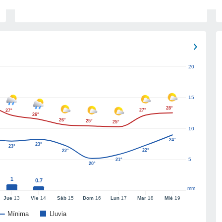
20
15
28°
27°
27°
26°
26°
25°
25°
10
24°
23°
23°
22°
22°
5
21°
20°
1
0.7
mm
Jue
13
Vie
14
Sáb
15
Dom
16
Lun
17
Mar
18
Mié
19
Mínima
Lluvia