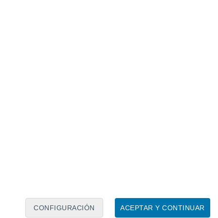
Calendario lunar
Lun
Mar
Mié
Jue
Vie
Sáb
Dom
7
8
9
10
11
12
13
14
15
16
17
18
19
20
CONFIGURACIÓN
ACEPTAR Y CONTINUAR