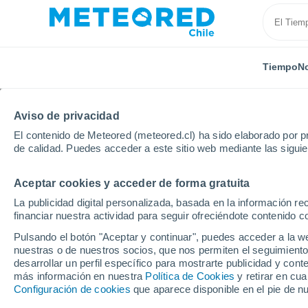
Tiempo
No
Aviso de privacidad
El contenido de Meteored (meteored.cl) ha sido elaborado por pr
de calidad. Puedes acceder a este sitio web mediante las sigui
Aceptar cookies y acceder de forma gratuita
Inicio
Francia
Ultramar
Polinesia Francesa
La publicidad digital personalizada, basada en la información r
financiar nuestra actividad para seguir ofreciéndote contenido c
El Tiempo en Tahití
Pulsando el botón "Aceptar y continuar", puedes acceder a la w
nuestras o de nuestros socios, que nos permiten el seguimiento
16:16
Viernes
desarrollar un perfil específico para mostrarte publicidad y co
más información en nuestra
Política de Cookies
y retirar en cu
Configuración de cookies
que aparece disponible en el pie de n
Lluvia débil