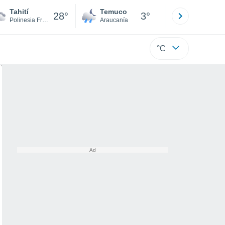
Tahití
Temuco
Osorno
28°
3°
Polinesia Francesa
Araucanía
Los Lagos
°C