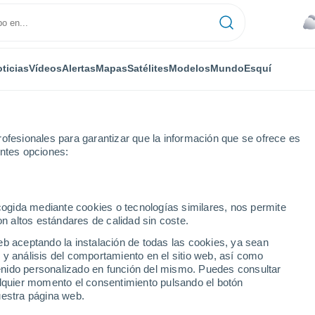
ticias
Vídeos
Alertas
Mapas
Satélites
Modelos
Mundo
Esquí
ofesionales para garantizar que la información que se ofrece es
entes opciones:
Tahití
ecogida mediante cookies o tecnologías similares, nos permite
on altos estándares de calidad sin coste.
eb aceptando la instalación de todas las cookies, ya sean
 y análisis del comportamiento en el sitio web, así como
...
ntenido personalizado en función del mismo. Puedes consultar
alquier momento el consentimiento pulsando el botón
Por hora
uestra página web.
Cielos cubiertos en las próximas
horas