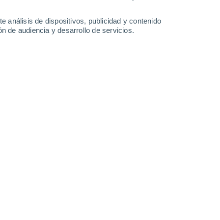
1 mm
1.2 mm
1 mm
28°
/
23°
27°
/
23°
29°
/
23°
27°
/
23°
e análisis de dispositivos, publicidad y contenido
n de audiencia y desarrollo de servicios.
-
32
km/h
9
-
25
km/h
14
-
27
km/h
6
-
22
km/h
to
Sureste
1 Bajo
°
17
-
26 km/h
FPS:
no
Sureste
0 Bajo
°
16
-
26 km/h
FPS:
no
nuboso
Sureste
0 Bajo
°
15
-
25 km/h
FPS:
no
nuboso
Sureste
0 Bajo
°
14
-
23 km/h
FPS:
no