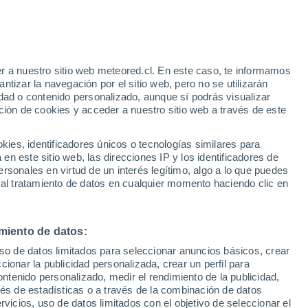
r a nuestro sitio web meteored.cl. En este caso, te informamos
tizar la navegación por el sitio web, pero no se utilizarán
dad o contenido personalizado, aunque sí podrás visualizar
ción de cookies y acceder a nuestro sitio web a través de este
os
es, identificadores únicos o tecnologías similares para
n este sitio web, las direcciones IP y los identificadores de
rsonales en virtud de un interés legítimo, algo a lo que puedes
ites
Modelos
 al tratamiento de datos en cualquier momento haciendo clic en
miento de datos:
Lunes
Martes
Miércoles
Jueves
uso de datos limitados para seleccionar anuncios básicos, crear
10 Ago
11 Ago
12 Ago
13 Ago
ccionar la publicidad personalizada, crear un perfil para
ontenido personalizado, medir el rendimiento de la publicidad,
vés de estadísticas o a través de la combinación de datos
rvicios, uso de datos limitados con el objetivo de seleccionar el
80%
80%
70%