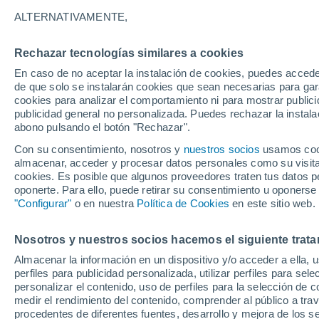
25°
ALTERNATIVAMENTE,
Rechazar tecnologías similares a cookies
30%
En caso de no aceptar la instalación de cookies, puedes accede
Sensación de 25°
0.3 mm
de que solo se instalarán cookies que sean necesarias para garan
cookies para analizar el comportamiento ni para mostrar publici
publicidad general no personalizada. Puedes rechazar la instala
abono pulsando el botón "Rechazar".
Última hora
Aguanieve, heladas de hasta -3 °C y chubasc
Con su consentimiento, nosotros y
nuestros socios
usamos cooki
marcarán el fin de semana en la RM
almacenar, acceder y procesar datos personales como su visita e
cookies. Es posible que algunos proveedores traten tus datos pe
Tiempo 1 - 7 días
Actualidad
Mapa de lluvia
Satél
oponerte. Para ello, puede retirar su consentimiento u oponerse
"Configurar"
o en nuestra
Política de Cookies
en este sitio web.
Nosotros y nuestros socios hacemos el siguiente trata
Mañana
Domingo
Hoy
Almacenar la información en un dispositivo y/o acceder a ella, 
8 Ago
9 Ago
7 Ago
perfiles para publicidad personalizada, utilizar perfiles para sele
personalizar el contenido, uso de perfiles para la selección de c
medir el rendimiento del contenido, comprender al público a tra
procedentes de diferentes fuentes, desarrollo y mejora de los se
70%
80%