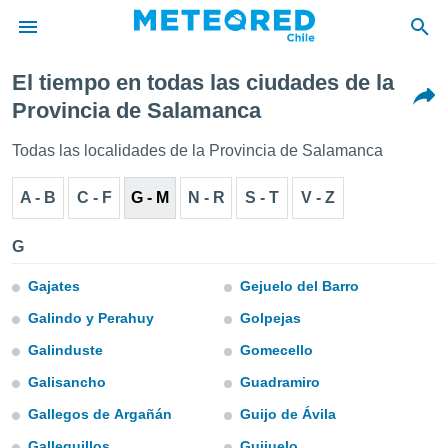
El tiempo en todas las ciudades de la
privacidad
Provincia de Salamanca
o de
eteored.cl)
Todas las localidades de la Provincia de Salamanca
borado por
es para
A - B
C - F
G - M
N - R
S - T
V - Z
ue la
 que se
e calidad.
G
eder a este
ediante las
Gajates
Gejuelo del Barro
opciones:
Galindo y Perahuy
Golpejas
ookies y
Galinduste
Gomecello
e forma
Galisancho
Guadramiro
d digital
Gallegos de Argañán
Guijo de Ávila
ada, basada
mación
Galleguillos
Guijuelo