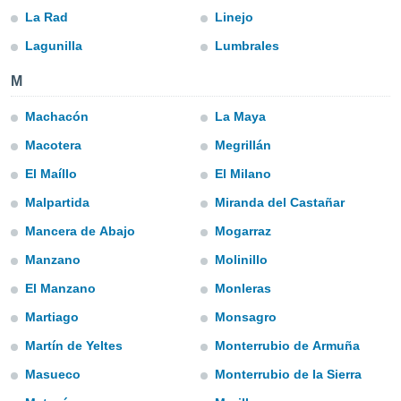
La Rad
Linejo
do en
 mismo.
Lagunilla
Lumbrales
sultar más
 en nuestra
M
 Cookies
y
ualquier
Machacón
La Maya
ento
Macotera
Megrillán
 botón
El Maíllo
El Milano
ación de
kies
Malpartida
Miranda del Castañar
 disponible
e nuestra
Mancera de Abajo
Mogarraz
.
Manzano
Molinillo
IVAMENTE,
El Manzano
Monleras
Martiago
Monsagro
as
Martín de Yeltes
Monterrubio de Armuña
 a cookies
 no aceptar
Masueco
Monterrubio de la Sierra
ón de