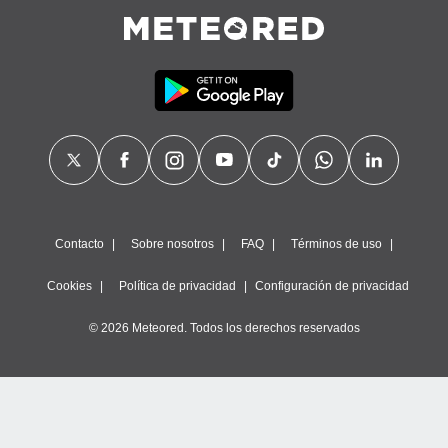
 botón
.
nto,
cios
kies,
ores únicos
as similares
nar,
rocesar
onales como
Contacto
Sobre nosotros
FAQ
Términos de uso
 este sitio
recciones IP
Cookies
Política de privacidad
Configuración de privacidad
ficadores de
 posible
© 2026 Meteored. Todos los derechos reservados
s
 traten tus
nales en
 interés
go a lo que
nerte. Para
retirar su