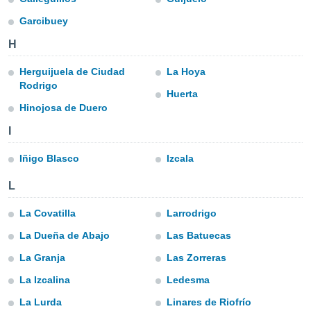
ediante
ecnologías
Garcibuey
nos permite
estra
H
ara seguir
e contenido
Herguijuela de Ciudad
La Hoya
stándares
Rodrigo
ACEPTAR
Huerta
sin coste.
Y
Hinojosa de Duero
CONTINUAR
 botón
I
continuar",
der a la
CONFIGURACIÓN
ndo la
Iñigo Blasco
Izcala
 de todas
, ya sean
L
de nuestros
 nos
La Covatilla
Larrodrigo
La Dueña de Abajo
Las Batuecas
 y análisis
tamiento en
La Granja
Las Zorreras
b, así como
un perfil
La Izcalina
Ledesma
para
La Lurda
Linares de Riofrío
ublicidad y