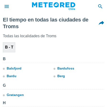
El tiempo en todas las ciudades de
privacidad
Troms
o de
eteored.cl)
Todas las localidades de Troms
borado por
es para
B - T
ue la
 que se
e calidad.
B
eder a este
ediante las
Balsfjord
Bardufoss
opciones:
Bardu
Berg
ookies y
e forma
G
d digital
Gratangen
ada, basada
H
mación