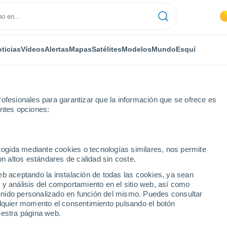
ticias
Vídeos
Alertas
Mapas
Satélites
Modelos
Mundo
Esquí
ofesionales para garantizar que la información que se ofrece es
entes opciones:
ecogida mediante cookies o tecnologías similares, nos permite
on altos estándares de calidad sin coste.
eb aceptando la instalación de todas las cookies, ya sean
 y análisis del comportamiento en el sitio web, así como
...
ntenido personalizado en función del mismo. Puedes consultar
alquier momento el consentimiento pulsando el botón
Por hora
uestra página web.
Cielos despejados en las
próximas horas