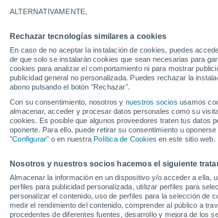
15°
ALTERNATIVAMENTE,
Rechazar tecnologías similares a cookies
Noreste
En caso de no aceptar la instalación de cookies, puedes accede
Sensación de 15°
13
-
24 km
de que solo se instalarán cookies que sean necesarias para garan
cookies para analizar el comportamiento ni para mostrar publici
publicidad general no personalizada. Puedes rechazar la instala
abono pulsando el botón "Rechazar".
Predicción
La nieve sorprenderá al valle de Chile centro-
Con su consentimiento, nosotros y
nuestros socios
usamos cooki
lluvia, viento y helada extrema para este fin d
almacenar, acceder y procesar datos personales como su visita e
semana
cookies. Es posible que algunos proveedores traten tus datos pe
Tiempo 1 - 7 días
Actualidad
Mapa de temperatura
oponerte. Para ello, puede retirar su consentimiento u oponerse
"Configurar"
o en nuestra
Política de Cookies
en este sitio web.
Nosotros y nuestros socios hacemos el siguiente trata
Mañana
Sábado
D
Hoy
Almacenar la información en un dispositivo y/o acceder a ella, 
7 Ago
8 Ago
6 Ago
perfiles para publicidad personalizada, utilizar perfiles para sele
personalizar el contenido, uso de perfiles para la selección de c
medir el rendimiento del contenido, comprender al público a tra
procedentes de diferentes fuentes, desarrollo y mejora de los se
70%