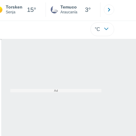
Torsken
Temuco
Osorno
15°
3°
Senja
Araucanía
Los Lagos
°C