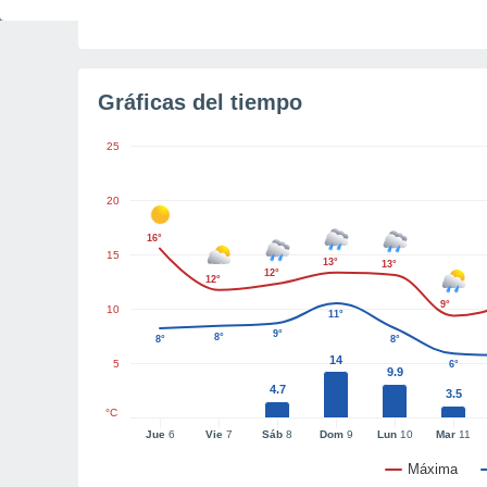
Gráficas del tiempo
25
20
16°
15
13°
13°
12°
12°
9°
10
11°
9°
8°
8°
8°
14
5
6°
9.9
4.7
3.5
°C
Jue
6
Vie
7
Sáb
8
Dom
9
Lun
10
Mar
11
Máxima