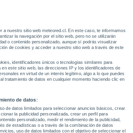
r a nuestro sitio web meteored.cl. En este caso, te informamos
/h
tizar la navegación por el sitio web, pero no se utilizarán
dad o contenido personalizado, aunque sí podrás visualizar
ción de cookies y acceder a nuestro sitio web a través de este
sur:
es, identificadores únicos o tecnologías similares para
e
n este sitio web, las direcciones IP y los identificadores de
rsonales en virtud de un interés legítimo, algo a lo que puedes
Satélites
Modelos
 al tratamiento de datos en cualquier momento haciendo clic en
miento de datos:
omingo
Lunes
Martes
Miércoles
uso de datos limitados para seleccionar anuncios básicos, crear
9 Ago
10 Ago
11 Ago
12 Ago
ccionar la publicidad personalizada, crear un perfil para
ontenido personalizado, medir el rendimiento de la publicidad,
vés de estadísticas o a través de la combinación de datos
rvicios, uso de datos limitados con el objetivo de seleccionar el
90%
90%
90%
90%