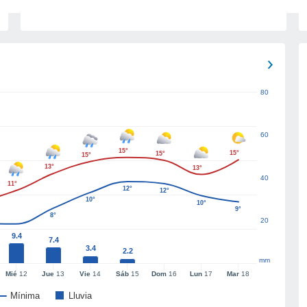
80
60
15°
15°
15°
15°
13°
13°
40
11°
12°
12°
10°
10°
9°
8°
20
9.4
7.4
3.4
2.2
mm
Mié
12
Jue
13
Vie
14
Sáb
15
Dom
16
Lun
17
Mar
18
Mínima
Lluvia