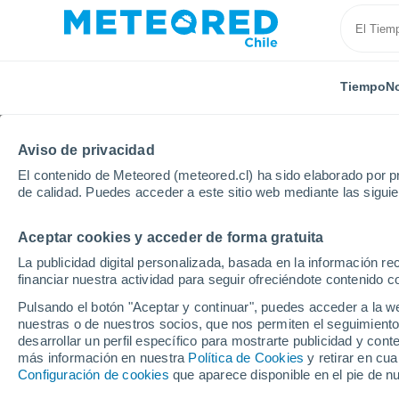
Tiempo
No
Aviso de privacidad
El contenido de Meteored (meteored.cl) ha sido elaborado por pr
de calidad. Puedes acceder a este sitio web mediante las sigui
Aceptar cookies y acceder de forma gratuita
Inicio
Noruega
Troms
Torsken
La publicidad digital personalizada, basada en la información r
financiar nuestra actividad para seguir ofreciéndote contenido c
El Tiempo en Torsken
Pulsando el botón "Aceptar y continuar", puedes acceder a la w
nuestras o de nuestros socios, que nos permiten el seguimiento
12:23
Jueves
desarrollar un perfil específico para mostrarte publicidad y co
más información en nuestra
Política de Cookies
y retirar en cu
Configuración de cookies
que aparece disponible en el pie de n
Soleado