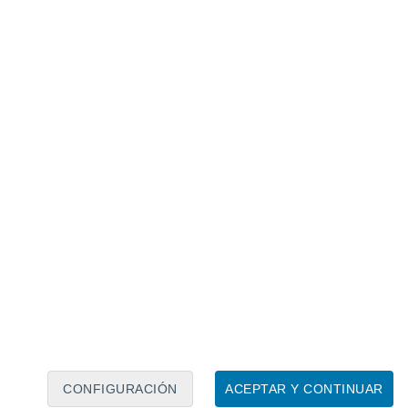
Calendario lunar
Lun
Mar
Mié
Jue
Vie
Sáb
Dom
6
7
8
9
10
11
12
13
14
15
16
17
18
19
CONFIGURACIÓN
ACEPTAR Y CONTINUAR