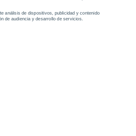
14 mm
9.9 mm
3.5 mm
9.4 mm
13°
/
11°
13°
/
8°
9°
/
6°
11°
/
6°
e análisis de dispositivos, publicidad y contenido
n de audiencia y desarrollo de servicios.
-
39
km/h
17
-
36
km/h
20
-
40
km/h
31
-
62
km/h
gosto
Noreste
3 Medio
13
-
24 km/h
FPS:
6-10
Noreste
3 Medio
14
-
25 km/h
FPS:
6-10
Noreste
3 Medio
16
-
28 km/h
FPS:
6-10
Noreste
2 Bajo
17
-
29 km/h
FPS:
no