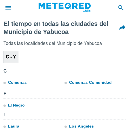
El tiempo en todas las ciudades del
privacidad
Municipio de Yabucoa
o de
eteored.cl)
Todas las localidades del Municipio de Yabucoa
borado por
es para
C - Y
ue la
 que se
e calidad.
C
eder a este
ediante las
Comunas
Comunas Comunidad
opciones:
E
ookies y
e forma
El Negro
d digital
L
ada, basada
mación
Laura
Los Angeles