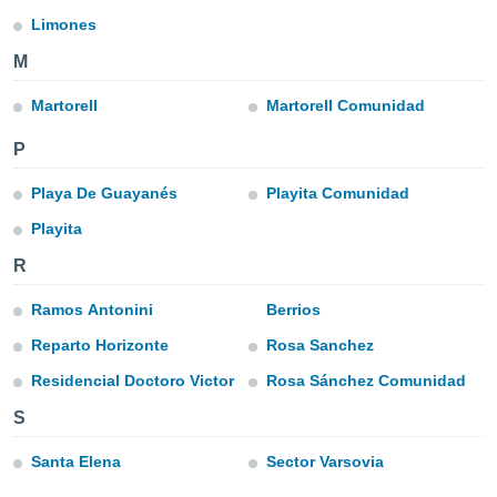
ediante
Limones
ecnologías
nos permite
M
estra
ara seguir
Martorell
Martorell Comunidad
e contenido
stándares
ACEPTAR
P
sin coste.
Y
CONTINUAR
 botón
Playa De Guayanés
Playita Comunidad
continuar",
Playita
der a la
CONFIGURACIÓN
ndo la
R
 de todas
, ya sean
Ramos Antonini
Berrios
de nuestros
 nos
Reparto Horizonte
Rosa Sanchez
 y análisis
Residencial Doctoro Victor
Rosa Sánchez Comunidad
tamiento en
S
b, así como
un perfil
Santa Elena
Sector Varsovia
para
ublicidad y