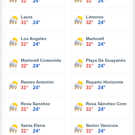
31°
24°
31°
24°
Laura
Limones
31°
24°
32°
24°
Los Angeles
Martorell
31°
24°
32°
24°
Martorell Comunidad
Playa De Guayanés
32°
24°
31°
24°
Ramos Antonini
Reparto Horizonte
31°
24°
31°
24°
Rosa Sanchez
Rosa Sánchez Comuni
31°
24°
31°
24°
Santa Elena
Sector Varsovia
31°
24°
31°
24°