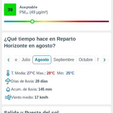
 seleccionar
o.
Aceptable
39
PM₁₀ (49 µg/m³)
calización
precisa e
ión mediante
, publicidad
¿Qué tiempo hace en Reparto
dos,
Horizonte en
agosto
?
 publicidad
,
ón de
yo
Junio
Julio
Agosto
Septiembre
Octubre
Noviemb
 desarrollo
s.
T. Media:
27°C
Max.:
28°C
Min:
25°C
tros 1199
ios
Días de lluvia:
28
días
Acum. de lluvia:
145 mm
Viento medio:
17 km/h
Salida y Puesta del sol