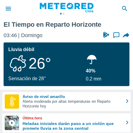
e
El Tiempo en Reparto Horizonte
privacidad
03:46
Domingo
...
o de
eteored.cl)
borado por
Lluvia débil
es para
26°
ue la
 que se
e calidad.
40%
eder a este
Sensación de 28°
0.2 mm
ediante las
opciones:
Aviso de nivel amarillo
ookies y
Alerta moderada por altas temperaturas en Reparto
e forma
Horizonte hoy
d digital
Última hora
ada, basada
Heladas iniciales darán paso a un ciclón que
promete lluvia en la zona central
mación