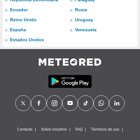
do en
Ecuador
Rusia
 mismo.
Reino Unido
Uruguay
sultar más
 en nuestra
España
Venezuela
 Cookies
y
ualquier
Estados Unidos
ento
 botón
ación de
kies
 disponible
e nuestra
.
IVAMENTE,
as
 a cookies
Contacto
Sobre nosotros
FAQ
Términos de uso
 no aceptar
ón de