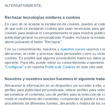
ALTERNATIVAMENTE,
Alemania
Rechazar tecnologías similares a cookies
En caso de no aceptar la instalación de cookies, puedes accede
ECMWF
de que solo se instalarán cookies que sean necesarias para garan
cookies para analizar el comportamiento ni para mostrar publici
GFS
publicidad general no personalizada. Puedes rechazar la instala
abono pulsando el botón "Rechazar".
ECMWF Europa
Con su consentimiento, nosotros y
nuestros socios
usamos cooki
GFS Europa
almacenar, acceder y procesar datos personales como su visita e
cookies. Es posible que algunos proveedores traten tus datos pe
oponerte. Para ello, puede retirar su consentimiento u oponerse
"Configurar"
o en nuestra
Política de Cookies
en este sitio web.
Nosotros y nuestros socios hacemos el siguiente trata
Almacenar la información en un dispositivo y/o acceder a ella, 
perfiles para publicidad personalizada, utilizar perfiles para sele
personalizar el contenido, uso de perfiles para la selección de c
medir el rendimiento del contenido, comprender al público a tra
procedentes de diferentes fuentes, desarrollo y mejora de los se