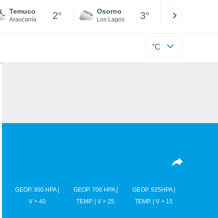
Temuco
Osorno
Puerto
2°
3°
Araucanía
Los Lagos
Los Lagos
°C
GEOP. 300 HPA |
GEOP. 700 HPA |
GEOP. 925HPA |
V > 40
TEMP. | V > 25
TEMP. | V > 15