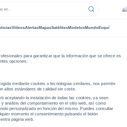
ticias
Vídeos
Alertas
Mapas
Satélites
Modelos
Mundo
Esquí
ofesionales para garantizar que la información que se ofrece es
entes opciones:
ecogida mediante cookies o tecnologías similares, nos permite
on altos estándares de calidad sin coste.
numérica
eb aceptando la instalación de todas las cookies, ya sean
 y análisis del comportamiento en el sitio web, así como
ntenido personalizado en función del mismo. Puedes consultar
TEMPERATURA
GEOP. 850 HPA |
GEOP. 500 HPA |
VIENTO 10M |
alquier momento el consentimiento pulsando el botón
2M
TEMP.
PRES. | TEMP.
PRESIÓN
uestra página web.