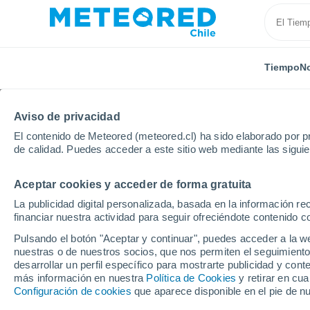
Tiempo
No
Aviso de privacidad
El contenido de Meteored (meteored.cl) ha sido elaborado por pr
de calidad. Puedes acceder a este sitio web mediante las sigui
Aceptar cookies y acceder de forma gratuita
Inicio
Modelos
Modelos Alemania - GFS Europa
La publicidad digital personalizada, basada en la información r
financiar nuestra actividad para seguir ofreciéndote contenido c
Modelos de predicción 
Pulsando el botón "Aceptar y continuar", puedes acceder a la w
nuestras o de nuestros socios, que nos permiten el seguimiento
desarrollar un perfil específico para mostrarte publicidad y co
PRES. | V > 10 |
PRECIPITACI
NIEVE
más información en nuestra
Política de Cookies
y retirar en cu
NUB. | PREC. 6H |
ÓN
ACUMULADA
Configuración de cookies
que aparece disponible en el pie de n
ESPESOR
ACUMULADA